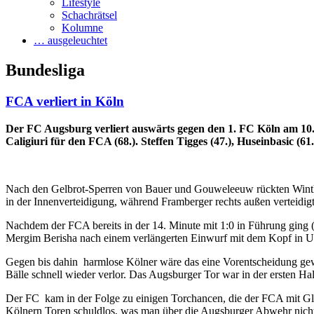
Lifestyle
Schachrätsel
Kolumne
… ausgeleuchtet
Bundesliga
FCA verliert in Köln
Der FC Augsburg verliert auswärts gegen den 1. FC Köln am 10. S
Caligiuri für den FCA (68.). Steffen Tigges (47.), Huseinbasic (6
Nach den Gelbrot-Sperren von Bauer und Gouweleeuw rückten Winth
in der Innenverteidigung, während Framberger rechts außen verteidigt
Nachdem der FCA bereits in der 14. Minute mit 1:0 in Führung ging (
Mergim Berisha nach einem verlängerten Einwurf mit dem Kopf in U
Gegen bis dahin
harmlose Kölner wäre das eine Vorentscheidung gew
Bälle schnell wieder verlor. Das Augsburger Tor war in der ersten Hal
Der FC
kam in der Folge zu einigen Torchancen, die der FCA mit Gl
Kölnern Toren schuldlos, was man über die Augsburger Abwehr nicht 