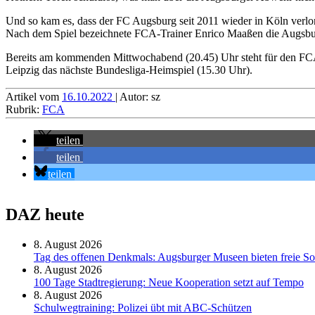
Und so kam es, dass der FC Augsburg seit 2011 wieder in Köln verlor.
Nach dem Spiel bezeichnete FCA-Trainer Enrico Maaßen die Augsburg
Bereits am kommenden Mittwochabend (20.45) Uhr steht für den FC
Leipzig das nächste Bundesliga-Heimspiel (15.30 Uhr).
Artikel vom
16.10.2022
| Autor: sz
Rubrik:
FCA
teilen
teilen
teilen
DAZ heute
8. August 2026
Tag des offenen Denkmals: Augsburger Museen bieten freie S
8. August 2026
100 Tage Stadtregierung: Neue Kooperation setzt auf Tempo
8. August 2026
Schul­weg­trai­ning: Poli­zei übt mit ABC-Schüt­zen