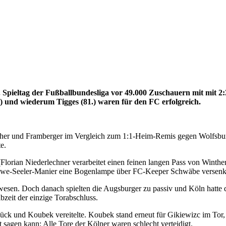
pieltag der Fußballbundesliga vor 49.000 Zuschauern mit mit 2:3.
1.) und wiederum Tigges (81.) waren für den FC erfolgreich.
er und Framberger im Vergleich zum 1:1-Heim-Remis gegen Wolfsburg
e.
Florian Niederlechner verarbeitet einen feinen langen Pass von Winthe
we-Seeler-Manier eine Bogenlampe über FC-Keeper Schwäbe versenkte
esen. Doch danach spielten die Augsburger zu passiv und Köln hatte d
bzeit der einzige Torabschluss.
ück und Koubek vereitelte. Koubek stand erneut für Gikiewizc im Tor,
sagen kann: Alle Tore der Kölner waren schlecht verteidigt.