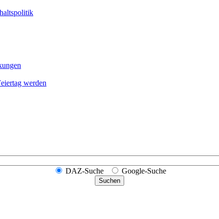
altspolitik
nkungen
Feier­tag werden
DAZ-Suche
Google-Suche
Suchen