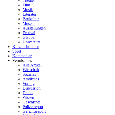
Theater
Film
Musik
Literatur
Baukultur
Museen
Ausstellungen
Festival
Glauben
Universität
Kurznachrichten
Sport
Kommentar
Vermischtes
Alle Artikel
Wirtschaft
Soziales
Amtliches
Vortrag
Diskussion
Demo
Wissen
Geschichte
Polizeireport
Gerichtsreport