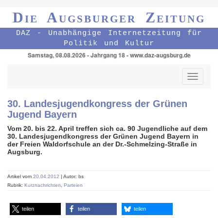
Die Augsburger Zeitung
DAZ - Unabhängige Internetzeitung für
Politik und Kultur
Samstag, 08.08.2026 - Jahrgang 18 - www.daz-augsburg.de
Toggle
navigati
30. Landesjugendkongress der Grünen
Jugend Bayern
Vom 20. bis 22. April treffen sich ca. 90 Jugendliche auf dem
30. Landesjugendkongress der Grünen Jugend Bayern in
der Freien Waldorfschule an der Dr.-Schmelzing-Straße in
Augsburg.
Artikel vom
20.04.2012
| Autor: bs
Rubrik:
Kurznachrichten
,
Parteien
teilen
teilen
teilen