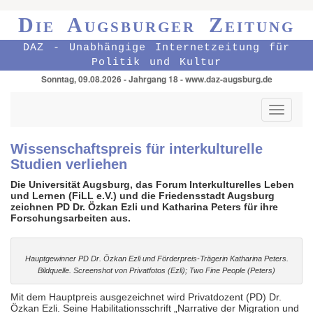
Die Augsburger Zeitung
DAZ - Unabhängige Internetzeitung für
Politik und Kultur
Sonntag, 09.08.2026 - Jahrgang 18 - www.daz-augsburg.de
Toggle
navigati
Wissenschaftspreis für interkulturelle
Studien verliehen
Die Universität Augsburg, das Forum Interkulturelles Leben
und Lernen (FiLL e.V.) und die Friedensstadt Augsburg
zeichnen PD Dr. Özkan Ezli und Katharina Peters für ihre
Forschungsarbeiten aus.
Hauptgewinner PD Dr. Özkan Ezli und Förderpreis-Trägerin Katharina Peters.
Bildquelle. Screenshot von Privatfotos (Ezli); Two Fine People (Peters)
Mit dem Hauptpreis ausgezeichnet wird Privatdozent (PD) Dr.
Özkan Ezli. Seine Habilitationsschrift „Narrative der Migration und