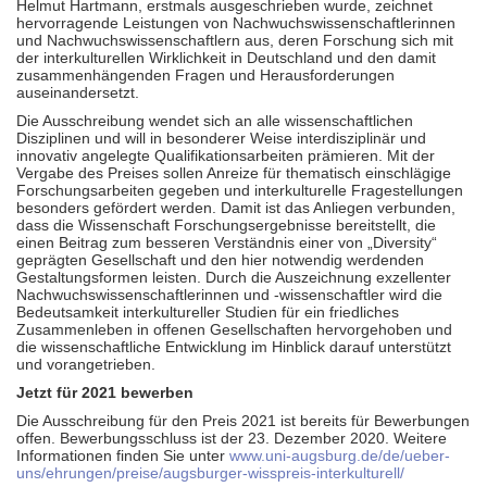
Helmut Hartmann, erstmals ausgeschrieben wurde, zeichnet
hervorragende Leistungen von Nachwuchswissenschaftlerinnen
und Nachwuchswissenschaftlern aus, deren Forschung sich mit
der interkulturellen Wirklichkeit in Deutschland und den damit
zusammenhängenden Fragen und Herausforderungen
auseinandersetzt.
Die Ausschreibung wendet sich an alle wissenschaftlichen
Disziplinen und will in besonderer Weise interdisziplinär und
innovativ angelegte Qualifikationsarbeiten prämieren. Mit der
Vergabe des Preises sollen Anreize für thematisch einschlägige
Forschungsarbeiten gegeben und interkulturelle Fragestellungen
besonders gefördert werden. Damit ist das Anliegen verbunden,
dass die Wissenschaft Forschungsergebnisse bereitstellt, die
einen Beitrag zum besseren Verständnis einer von „Diversity“
geprägten Gesellschaft und den hier notwendig werdenden
Gestaltungsformen leisten. Durch die Auszeichnung exzellenter
Nachwuchswissenschaftlerinnen und -wissenschaftler wird die
Bedeutsamkeit interkultureller Studien für ein friedliches
Zusammenleben in offenen Gesellschaften hervorgehoben und
die wissenschaftliche Entwicklung im Hinblick darauf unterstützt
und vorangetrieben.
Jetzt für 2021 bewerben
Die Ausschreibung für den Preis 2021 ist bereits für Bewerbungen
offen. Bewerbungsschluss ist der 23. Dezember 2020. Weitere
Informationen finden Sie unter
www.uni-augsburg.de/de/ueber-
uns/ehrungen/preise/augsburger-wisspreis-interkulturell/