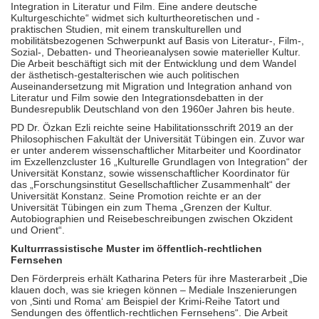
Integration in Literatur und Film. Eine andere deutsche
Kulturgeschichte“ widmet sich kulturtheoretischen und -
praktischen Studien, mit einem transkulturellen und
mobilitätsbezogenen Schwerpunkt auf Basis von Literatur-, Film-,
Sozial-, Debatten- und Theorieanalysen sowie materieller Kultur.
Die Arbeit beschäftigt sich mit der Entwicklung und dem Wandel
der ästhetisch-gestalterischen wie auch politischen
Auseinandersetzung mit Migration und Integration anhand von
Literatur und Film sowie den Integrationsdebatten in der
Bundesrepublik Deutschland von den 1960er Jahren bis heute.
PD Dr. Özkan Ezli reichte seine Habilitationsschrift 2019 an der
Philosophischen Fakultät der Universität Tübingen ein. Zuvor war
er unter anderem wissenschaftlicher Mitarbeiter und Koordinator
im Exzellenzcluster 16 „Kulturelle Grundlagen von Integration“ der
Universität Konstanz, sowie wissenschaftlicher Koordinator für
das „Forschungsinstitut Gesellschaftlicher Zusammenhalt“ der
Universität Konstanz. Seine Promotion reichte er an der
Universität Tübingen ein zum Thema „Grenzen der Kultur.
Autobiographien und Reisebeschreibungen zwischen Okzident
und Orient“.
Kulturrrassistische Muster im öffentlich-rechtlichen
Fernsehen
Den Förderpreis erhält Katharina Peters für ihre Masterarbeit „Die
klauen doch, was sie kriegen können – Mediale Inszenierungen
von ‚Sinti und Roma‘ am Beispiel der Krimi-Reihe Tatort und
Sendungen des öffentlich-rechtlichen Fernsehens“. Die Arbeit