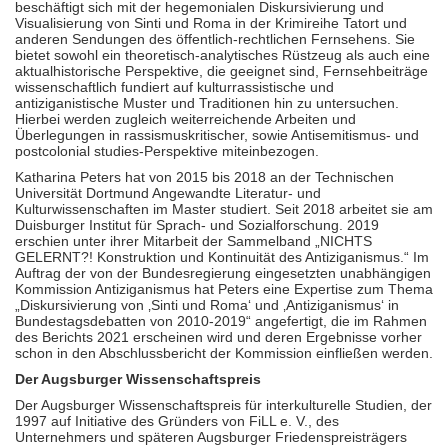
beschäftigt sich mit der hegemonialen Diskursivierung und
Visualisierung von Sinti und Roma in der Krimireihe Tatort und
anderen Sendungen des öffentlich-rechtlichen Fernsehens. Sie
bietet sowohl ein theoretisch-analytisches Rüstzeug als auch eine
aktualhistorische Perspektive, die geeignet sind, Fernsehbeiträge
wissenschaftlich fundiert auf kulturrassistische und
antiziganistische Muster und Traditionen hin zu untersuchen.
Hierbei werden zugleich weiterreichende Arbeiten und
Überlegungen in rassismuskritischer, sowie Antisemitismus- und
postcolonial studies-Perspektive miteinbezogen.
Katharina Peters hat von 2015 bis 2018 an der Technischen
Universität Dortmund Angewandte Literatur- und
Kulturwissenschaften im Master studiert. Seit 2018 arbeitet sie am
Duisburger Institut für Sprach- und Sozialforschung. 2019
erschien unter ihrer Mitarbeit der Sammelband „NICHTS
GELERNT?! Konstruktion und Kontinuität des Antiziganismus.“ Im
Auftrag der von der Bundesregierung eingesetzten unabhängigen
Kommission Antiziganismus hat Peters eine Expertise zum Thema
„Diskursivierung von ‚Sinti und Roma‘ und ‚Antiziganismus‘ in
Bundestagsdebatten von 2010-2019“ angefertigt, die im Rahmen
des Berichts 2021 erscheinen wird und deren Ergebnisse vorher
schon in den Abschlussbericht der Kommission einfließen werden.
Der Augsburger Wissenschaftspreis
Der Augsburger Wissenschaftspreis für interkulturelle Studien, der
1997 auf Initiative des Gründers von FiLL e. V., des
Unternehmers und späteren Augsburger Friedenspreisträgers