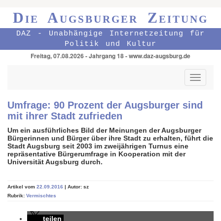
Die Augsburger Zeitung
DAZ - Unabhängige Internetzeitung für
Politik und Kultur
Freitag, 07.08.2026 - Jahrgang 18 - www.daz-augsburg.de
Toggle
navigati
Umfrage: 90 Prozent der Augsburger sind
mit ihrer Stadt zufrieden
Um ein ausführliches Bild der Meinungen der Augsburger
Bürgerinnen und Bürger über ihre Stadt zu erhalten, führt die
Stadt Augsburg seit 2003 im zweijährigen Turnus eine
repräsentative Bürgerumfrage in Kooperation mit der
Universität Augsburg durch.
Artikel vom
22.09.2016
| Autor: sz
Rubrik:
Vermischtes
teilen