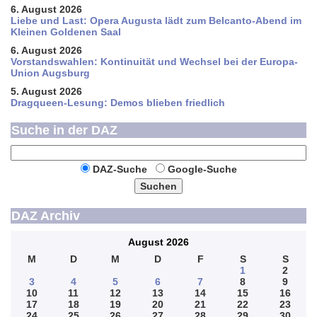
6. August 2026
Liebe und Last: Opera Augusta lädt zum Belcanto-Abend im
Kleinen Goldenen Saal
6. August 2026
Vorstandswahlen: Kontinuität und Wechsel bei der Europa-
Union Augsburg
5. August 2026
Dragqueen-Lesung: Demos blieben friedlich
Suche in der DAZ
DAZ-Suche
Google-Suche
Suchen
DAZ Archiv
August 2026
M
D
M
D
F
S
S
1
2
3
4
5
6
7
8
9
10
11
12
13
14
15
16
17
18
19
20
21
22
23
24
25
26
27
28
29
30