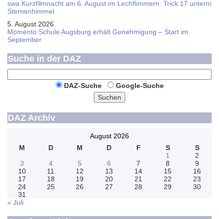
swa Kurz­film­nacht am 6. August im Lech­flim­mern: Trick 17 unterm
Sternen­himmel
5. August 2026
Momento Schule Augsburg erhält Genehmigung – Start im
September
Suche in der DAZ
DAZ-Suche
Google-Suche
Suchen
DAZ Archiv
August 2026
M
D
M
D
F
S
S
1
2
3
4
5
6
7
8
9
10
11
12
13
14
15
16
17
18
19
20
21
22
23
24
25
26
27
28
29
30
31
« Juli