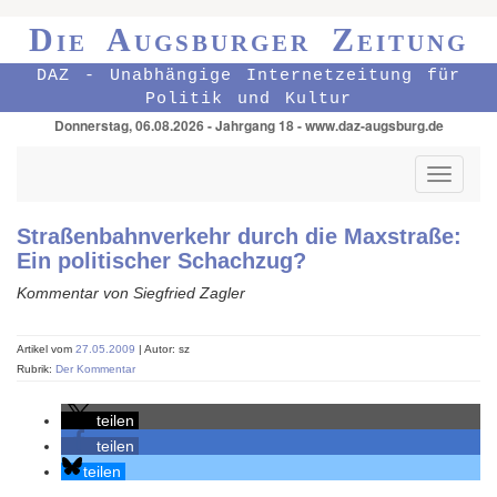
Die Augsburger Zeitung
DAZ - Unabhängige Internetzeitung für
Politik und Kultur
Donnerstag, 06.08.2026 - Jahrgang 18 - www.daz-augsburg.de
Toggle
navigati
Straßenbahnverkehr durch die Maxstraße:
Ein politischer Schachzug?
Kommentar von Siegfried Zagler
Artikel vom
27.05.2009
| Autor: sz
Rubrik:
Der Kommentar
teilen
teilen
teilen