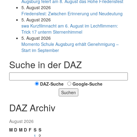
Augsburg feiert am 8. August das Hohe Friedensfest
5. August 2026
Friedensfest: Zwischen Erinnerung und Neudeutung
5. August 2026
swa Kurz­film­nacht am 6. August im Lech­flim­mern:
Trick 17 unterm Sternen­himmel
5. August 2026
Momento Schule Augsburg erhält Genehmigung –
Start im September
Suche in der DAZ
DAZ-Suche
Google-Suche
Suchen
DAZ Archiv
August 2026
M
D
M
D
F
S
S
1
2