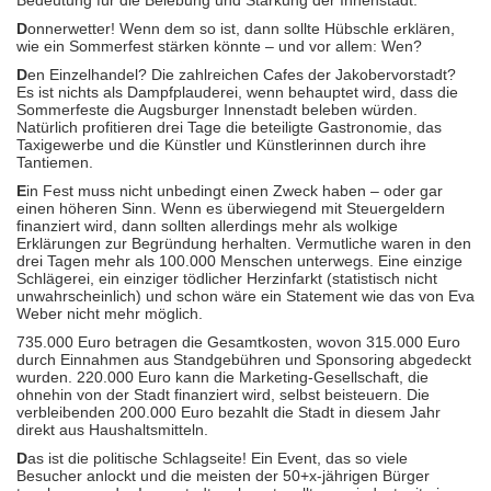
Bedeutung für die Belebung und Stärkung der Innenstadt.“
D
onnerwetter! Wenn dem so ist, dann sollte Hübschle erklären,
wie ein Sommerfest stärken könnte – und vor allem: Wen?
D
en Einzelhandel? Die zahlreichen Cafes der Jakobervorstadt?
Es ist nichts als Dampfplauderei, wenn behauptet wird, dass die
Sommerfeste die Augsburger Innenstadt beleben würden.
Natürlich profitieren drei Tage die beteiligte Gastronomie, das
Taxigewerbe und die Künstler und Künstlerinnen durch ihre
Tantiemen.
E
in Fest muss nicht unbedingt einen Zweck haben – oder gar
einen höheren Sinn. Wenn es überwiegend mit Steuergeldern
finanziert wird, dann sollten allerdings mehr als wolkige
Erklärungen zur Begründung herhalten. Vermutliche waren in den
drei Tagen mehr als 100.000 Menschen unterwegs. Eine einzige
Schlägerei, ein einziger tödlicher Herzinfarkt (statistisch nicht
unwahrscheinlich) und schon wäre ein Statement wie das von Eva
Weber nicht mehr möglich.
735.000 Euro betragen die Gesamtkosten, wovon 315.000 Euro
durch Einnahmen aus Standgebühren und Sponsoring abgedeckt
wurden. 220.000 Euro kann die Marketing-Gesellschaft, die
ohnehin von der Stadt finanziert wird, selbst beisteuern. Die
verbleibenden 200.000 Euro bezahlt die Stadt in diesem Jahr
direkt aus Haushaltsmitteln.
D
as ist die politische Schlagseite! Ein Event, das so viele
Besucher anlockt und die meisten der 50+x-jährigen Bürger