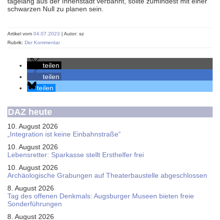
tagelang aus der Innenstadt verbannt, sollte zumindest mit einer
schwarzen Null zu planen sein.
Artikel vom
04.07.2023
| Autor: sz
Rubrik:
Der Kommentar
teilen
teilen
teilen
DAZ heute
10. August 2026
„Integration ist keine Einbahnstraße“
10. August 2026
Le­bens­ret­ter: Spar­kas­se stellt Erst­hel­fer frei
10. August 2026
Ar­chäo­lo­gi­sche Gra­bun­gen auf Thea­ter­bau­stel­le ab­ge­schlos­sen
8. August 2026
Tag des offenen Denkmals: Augsburger Museen bieten freie
Sonderführungen
8. August 2026