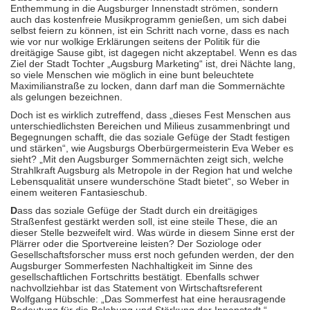
Enthemmung in die Augsburger Innenstadt strömen, sondern
auch das kostenfreie Musikprogramm genießen, um sich dabei
selbst feiern zu können, ist ein Schritt nach vorne, dass es nach
wie vor nur wolkige Erklärungen seitens der Politik für die
dreitägige Sause gibt, ist dagegen nicht akzeptabel. Wenn es das
Ziel der Stadt Tochter „Augsburg Marketing“ ist, drei Nächte lang,
so viele Menschen wie möglich in eine bunt beleuchtete
Maximilianstraße zu locken, dann darf man die Sommernächte
als gelungen bezeichnen.
Doch ist es wirklich zutreffend, dass „dieses Fest Menschen aus
unterschiedlichsten Bereichen und Milieus zusammenbringt und
Begegnungen schafft, die das soziale Gefüge der Stadt festigen
und stärken“, wie Augsburgs Oberbürgermeisterin Eva Weber es
sieht? „Mit den Augsburger Sommernächten zeigt sich, welche
Strahlkraft Augsburg als Metropole in der Region hat und welche
Lebensqualität unsere wunderschöne Stadt bietet“, so Weber in
einem weiteren Fantasieschub.
D
ass das soziale Gefüge der Stadt durch ein dreitägiges
Straßenfest gestärkt werden soll, ist eine steile These, die an
dieser Stelle bezweifelt wird. Was würde in diesem Sinne erst der
Plärrer oder die Sportvereine leisten? Der Soziologe oder
Gesellschaftsforscher muss erst noch gefunden werden, der den
Augsburger Sommerfesten Nachhaltigkeit im Sinne des
gesellschaftlichen Fortschritts bestätigt. Ebenfalls schwer
nachvollziehbar ist das Statement von Wirtschaftsreferent
Wolfgang Hübschle: „Das Sommerfest hat eine herausragende