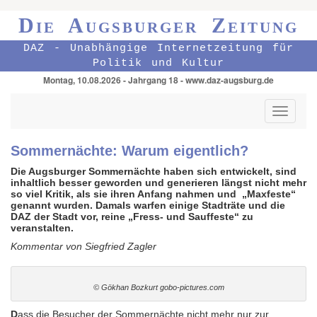
Die Augsburger Zeitung
DAZ - Unabhängige Internetzeitung für
Politik und Kultur
Montag, 10.08.2026 - Jahrgang 18 - www.daz-augsburg.de
Toggle
navigati
Sommernächte: Warum eigentlich?
Die Augsburger Sommernächte haben sich entwickelt, sind
inhaltlich besser geworden und generieren längst nicht mehr
so viel Kritik, als sie ihren Anfang nahmen und „Maxfeste“
genannt wurden. Damals warfen einige Stadträte und die
DAZ der Stadt vor, reine „Fress- und Sauffeste“ zu
veranstalten.
Kommentar von Siegfried Zagler
© Gökhan Bozkurt gobo-pictures.com
D
ass die Besucher der Sommernächte nicht mehr nur zur