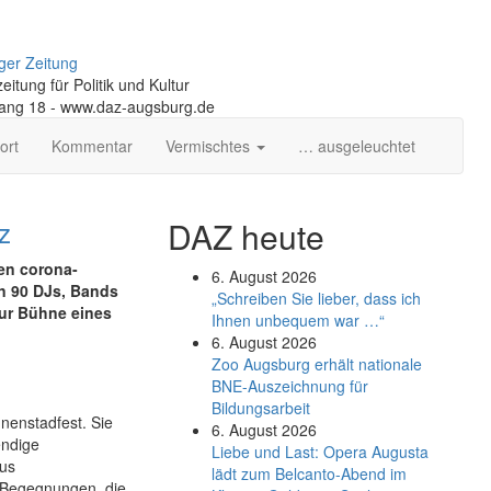
ger Zeitung
itung für Politik und Kultur
gang 18 - www.daz-augsburg.de
ort
Kommentar
Vermischtes
… ausgeleuchtet
z
DAZ heute
en corona-
6. August 2026
n 90 DJs, Bands
„Schreiben Sie lieber, dass ich
zur Bühne eines
Ihnen unbequem war …“
6. August 2026
Zoo Augsburg erhält nationale
BNE-Auszeichnung für
Bildungsarbeit
nenstadfest. Sie
6. August 2026
endige
Liebe und Last: Opera Augusta
aus
lädt zum Belcanto-Abend im
t Begegnungen, die