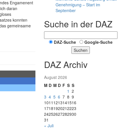
gendes Engamenent
Genehmigung – Start im
ich daran
September
gloses
nsatzes konnten
Suche in der DAZ
h das gemeinsame
DAZ-Suche
Google-Suche
Suchen
DAZ Archiv
August 2026
M
D
M
D
F
S
S
1
2
3
4
5
6
7
8
9
10
11
12
13
14
15
16
17
18
19
20
21
22
23
24
25
26
27
28
29
30
31
« Juli