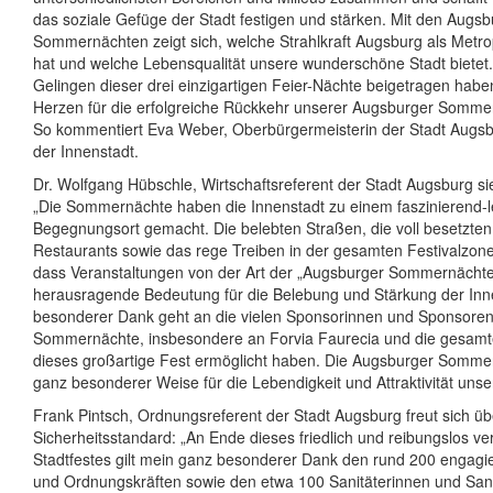
das soziale Gefüge der Stadt festigen und stärken. Mit den Augsb
Sommernächten zeigt sich, welche Strahlkraft Augsburg als Metro
hat und welche Lebensqualität unsere wunderschöne Stadt bietet.
Gelingen dieser drei einzigartigen Feier-Nächte beigetragen habe
Herzen für die erfolgreiche Rückkehr unserer Augsburger Somme
So kommentiert Eva Weber, Oberbürgermeisterin der Stadt Augsbu
der Innenstadt.
Dr. Wolfgang Hübschle, Wirtschaftsreferent der Stadt Augsburg sie
„Die Sommernächte haben die Innenstadt zu einem faszinierend-
Begegnungsort gemacht. Die belebten Straßen, die voll besetzte
Restaurants sowie das rege Treiben in der gesamten Festivalzon
dass Veranstaltungen von der Art der „Augsburger Sommernächte
herausragende Bedeutung für die Belebung und Stärkung der Inn
besonderer Dank geht an die vielen Sponsorinnen und Sponsoren
Sommernächte, insbesondere an Forvia Faurecia und die gesamt
dieses großartige Fest ermöglicht haben. Die Augsburger Somme
ganz besonderer Weise für die Lebendigkeit und Attraktivität unser
Frank Pintsch, Ordnungsreferent der Stadt Augsburg freut sich ü
Sicherheitsstandard: „An Ende dieses friedlich und reibungslos v
Stadtfestes gilt mein ganz besonderer Dank den rund 200 engagie
und Ordnungskräften sowie den etwa 100 Sanitäterinnen und Sani