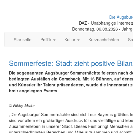
Die Augsbur
DAZ - Unabhängige Internetze
Donnerstag, 06.08.2026 - Jahr
Startseite
Politik
Kultur
Kurznachrichten
Sp
Sommerfeste: Stadt zieht positive Bilan
Die sogenannten Augsburger Sommernächte feierten nach d
bedingten Ausfällen ein Comeback. Mit 16 Bühnen, auf dene
und Künstler ihr Talent präsentierten, wurde die Innenstadt 
breit angelegten Events.
© Nikky Maier
„Die Augsburger Sommernächte sind nicht nur Bayerns größtes In
sind vor allem ein großartiger Ausdruck für das vielfältige und leb
Zusammenleben in unserer Stadt. Dieses Fest bringt Menschen 
unterschiedlichsten Bereichen und Milieus zusammen und schaff