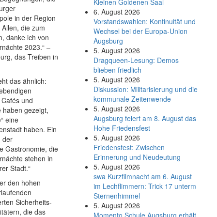
Kleinen Goldenen Saal
urger
6. August 2026
pole in der Region
Vorstandswahlen: Kontinuität und
 Allen, die zum
Wechsel bei der Europa-Union
n, danke ich von
Augsburg
rnächte 2023.“ –
5. August 2026
rg, das Treiben in
Dragqueen-Lesung: Demos
blieben friedlich
5. August 2026
ht das ähnlich:
Diskussion: Mi­li­ta­ri­sie­rung und die
lebendigen
kommunale Zeitenwende
n Cafés und
5. August 2026
e haben gezeigt,
Augsburg feiert am 8. August das
“ eine
Hohe Friedensfest
enstadt haben. Ein
5. August 2026
 der
Friedensfest: Zwischen
e Gastronomie, die
Erinnerung und Neudeutung
rnächte stehen in
5. August 2026
er Stadt.“
swa Kurz­film­nacht am 6. August
ber den hohen
im Lech­flim­mern: Trick 17 unterm
erlaufenden
Sternen­himmel
rten Sicherheits-
5. August 2026
tätern, die das
Momento Schule Augsburg erhält