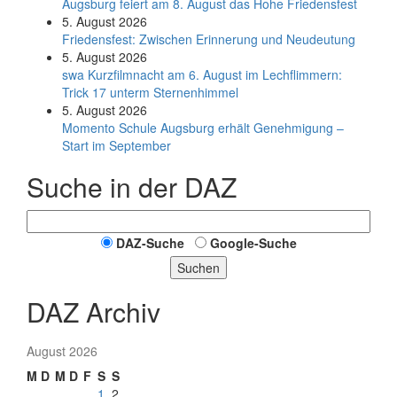
Augsburg feiert am 8. August das Hohe Friedensfest
5. August 2026
Friedensfest: Zwischen Erinnerung und Neudeutung
5. August 2026
swa Kurz­film­nacht am 6. August im Lech­flim­mern:
Trick 17 unterm Sternen­himmel
5. August 2026
Momento Schule Augsburg erhält Genehmigung –
Start im September
Suche in der DAZ
DAZ-Suche
Google-Suche
Suchen
DAZ Archiv
August 2026
M
D
M
D
F
S
S
1
2