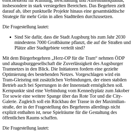
entscheidend für Kühlung, Beschattung und Aufenthalts­qualität,
insbesondere in stark versiegelten Bereichen. Das Begehren zielt
darauf ab, über punktuelle Projekte hinaus eine gesamt­städtische
Strategie für mehr Grün in allen Stadtteilen durchzusetzen.
Die Fragestellung lautet:
Sind Sie dafür, dass die Stadt Augsburg bis zum Jahr 2030
mindestens 7000 Großbäume pflanzt, die auf die Straßen und
Plätze aller Stadtgebiete verteilt sind?
Mit dem Bürgerbegehren „Herz-OP für die Tram“ nehmen ÖDP
und altaugsburg­gesellschaft die Zuver­lässigkeit des Augsburger
Tramnetzes in den Blick. Die Initiatoren fordern eine gezielte
Optimierung des bestehenden Netzes. Vorgeschlagen wird ein
Tram-Gleisring mit zusätzlichen Verbindungen, der einen stabilen
Betrieb auch bei Sperrungen in der Innenstadt ermöglichen soll.
Kernpunkte sind eine Verbindung vom Kennedyplatz zum Jakober
Tor sowie eine weitere Spange über das Rote Tor und die City-
Galerie. Zugleich soll ein Rückbau der Trasse in der Maximilian­
straße, der in der Fragestellung des Begehrens allerdings nicht
explizit enthalten ist, neue Spielräume für die Gestaltung des
öffentlichen Raums schaffen.
Die Fragestellung lautet: