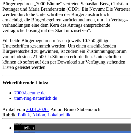
Bürgerbegehren „7000 Bäume“ vertreten Sebastian Berz, Christian
Pettinger und Maria Brandenstein (ÖDP). Ein Novum: Die Vertreter
werden durch die Unter­schriften der Bürger ausdrücklich
ermächtigt, die Bürger­begehren zurückzunehmen, um „in Vertrags­
verhandlungen eine dem Kern des Antrags entsprechende
vertragliche Lösung mit der Stadt umzusetzen“.
Für beide Bürgerbegehren müssen jeweils 10.750 gültige
Unterschriften gesammelt werden. Um einen anschließenden
Bürger­entscheid zu gewinnen, ist zudem ein Zustimmungs­quorum
von mindestens 21.500 Ja-Stimmen erforderlich. Unterschriften
können ab sofort auf den per Download zur Verfügung stehenden
Listen geleistet werden.
Weiterführende Links:
7000-baeume.de
tram-ring-natuerlich.de
Artikel vom
30.01.2026
| Autor: Bruno Stubenrauch
Rubrik:
Politik
,
Aktion
,
Lokalpolitik
teilen