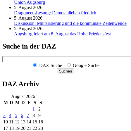
Union Augsburg
5. August 2026
Dragqueen-Lesung: Demos blieben friedlich
5. August 2026
Diskussion: Mi­li­ta­ri­sie­rung und die kommunale Zeitenwende
5. August 2026
Augsburg feiert am 8. August das Hohe Friedensfest
Suche in der DAZ
DAZ-Suche
Google-Suche
Suchen
DAZ Archiv
August 2026
M
D
M
D
F
S
S
1
2
3
4
5
6
7
8
9
10
11
12
13
14
15
16
17
18
19
20
21
22
23