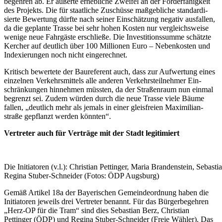
begehren ab. Er äußerte erhebliche Zweifel an der Förder­fähigkeit
des Projekts. Die für staatliche Zuschüsse maßgebliche standardi­
sierte Bewertung dürfte nach seiner Einschätzung negativ ausfallen,
da die geplante Trasse bei sehr hohen Kosten nur vergleichs­weise
wenige neue Fahrgäste erschließe. Die Investitions­summe schätzte
Kercher auf deutlich über 100 Millionen Euro – Nebenkosten und
Indexierungen noch nicht eingerechnet.
Kritisch bewertete der Baureferent auch, dass zur Aufwertung eines
einzelnen Verkehrs­mittels alle anderen Verkehrs­teilnehmer Ein­
schränkungen hinnehmen müssten, da der Straßenraum nun einmal
begrenzt sei. Zudem würden durch die neue Trasse viele Bäume
fallen, „deutlich mehr als jemals in einer gleisfreien Maximilian­
straße gepflanzt werden könnten“.
Vertreter auch für Verträge mit der Stadt legitimiert
Die Initiatoren (v.l.): Christian Pettinger, Maria Brandenstein, Sebast
Regina Stuber-Schneider (Fotos: ÖDP Augsburg)
Gemäß Artikel 18a der Bayerischen Gemeinde­ordnung haben die
Initiatoren jeweils drei Vertreter benannt. Für das Bürgerbegehren
„Herz-OP für die Tram“ sind dies Sebastian Berz, Christian
Pettinger (ÖDP) und Regina Stuber-Schneider (Freie Wähler). Das