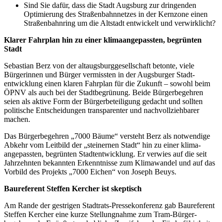
Sind Sie dafür, dass die Stadt Augsburg zur dringenden
Optimierung des Straßenbahnnetzes in der Kernzone einen
Straßenbahnring um die Altstadt entwickelt und verwirklicht?
Klarer Fahrplan hin zu einer klimaangepassten, begrünten
Stadt
Sebastian Berz von der altaugsburg­gesellschaft betonte, viele
Bürgerinnen und Bürger vermissten in der Augsburger Stadt­
entwicklung einen klaren Fahrplan für die Zukunft – sowohl beim
ÖPNV als auch bei der Stadt­begrünung. Beide Bürgerbegehren
seien als aktive Form der Bürger­beteiligung gedacht und sollten
politische Entscheidungen trans­parenter und nachvoll­ziehbarer
machen.
Das Bürgerbegehren „7000 Bäume“ versteht Berz als notwendige
Abkehr vom Leitbild der „steinernen Stadt“ hin zu einer klima­
angepassten, begrünten Stadt­entwicklung. Er verwies auf die seit
Jahrzehnten bekannten Erkenntnisse zum Klimawandel und auf das
Vorbild des Projekts „7000 Eichen“ von Joseph Beuys.
Baureferent Steffen Kercher ist skeptisch
Am Rande der gestrigen Stadtrats-Pressekonferenz gab Baureferent
Steffen Kercher eine kurze Stellungnahme zum Tram-Bürger­