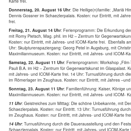
Karte frei.
Donnerstag, 20. August 16 Uhr
: Die Heilige(n)familie: „Mariä Hi
Dennis Gossner im Schaezlerpalais. Kosten: nur Eintritt, mit Jah
frei.
Freitag, 21. August 14 Uhr
: Ferienprogramm: Die Erkundung des
mit Romy Pietsch, Mag. phil. im H2 – Zentrum für Gegenwartskuns
Kosten: nur Eintritt, mit Jahres- und ICOM-Karte frei. Ebenfalls a
Uhr: Skulpturenspaziergang: Georg Petel in Augsburg, mit Christi
Maximilianmuseum. Kosten: nur Eintritt, mit Jahres- und ICOM-Kart
Samstag, 22. August 11 Uhr
: Ferienprogramm: Workshop „Film-Tr
Pauli B.A. im H2 – Zentrum für Gegenwartskunst im Glaspalast. Kos
mit Jahres- und ICOM-Karte frei. 14 Uhr: Turnusführung durch di
im Römerlager im Zeughaus. Kosten: nur Eintritt, mit Jahres –und
Sonntag, 23. August 11 Uhr
: Familienführung: Kaiser, Könige u
Maximilianmuseum. Kosten: nur Eintritt, mit Jahres- und ICOM- Kar
11 Uhr
: Geistreiches zum Mittag: Die schöne Unbekannte, mit De
Schaezlerpalais. Kosten: nur Eintritt. 13 Uhr: Turnusführung dur
im Zeughaus. Kosten: nur Eintritt, mit Jahres- und ICOM-Karte frei
14 Uhr
: Turnusführung durch die Dauerausstellung und den Fests
Schaezlerpalais. Kosten: nur Eintritt, mit Jahres- und ICOM-Karte f