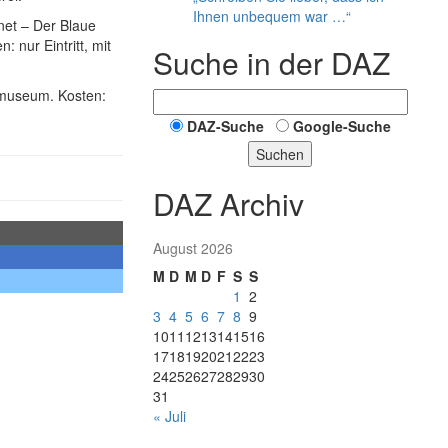
Ihnen unbequem war …“
net – Der Blaue
 nur Eintritt, mit
Suche in der DAZ
nmuseum. Kosten:
DAZ-Suche
Google-Suche
Suchen
DAZ Archiv
August 2026
M
D
M
D
F
S
S
1
2
3
4
5
6
7
8
9
10
11
12
13
14
15
16
17
18
19
20
21
22
23
24
25
26
27
28
29
30
31
« Juli