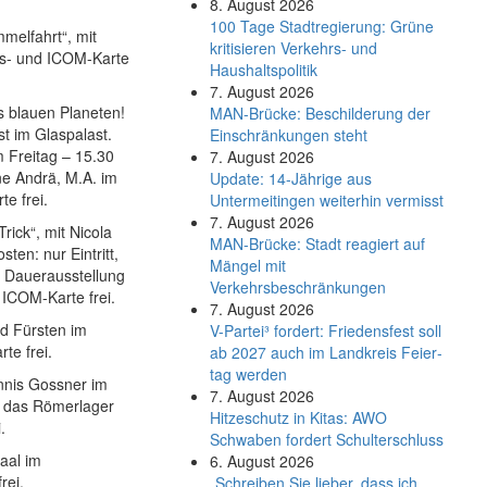
8. August 2026
100 Tage Stadtregierung: Grüne
mmelfahrt“, mit
kritisieren Verkehrs- und
res- und ICOM-Karte
Haushaltspolitik
7. August 2026
 blauen Planeten!
MAN-Brücke: Beschilderung der
t im Glaspalast.
Einschränkungen steht
m Freitag – 15.30
7. August 2026
ne Andrä, M.A. im
Update: 14-Jährige aus
e frei.
Untermeitingen weiterhin vermisst
7. August 2026
ick“, mit Nicola
MAN-Brücke: Stadt reagiert auf
ten: nur Eintritt,
Mängel mit
e Dauerausstellung
Verkehrsbeschränkungen
 ICOM-Karte frei.
7. August 2026
nd Fürsten im
V-Partei­³ fordert: Friedens­fest soll
te frei.
ab 2027 auch im Land­kreis Feier­
tag werden
nnis Gossner im
7. August 2026
ch das Römerlager
Hitzeschutz in Kitas: AWO
.
Schwaben fordert Schulterschluss
aal im
6. August 2026
rei.
„Schreiben Sie lieber, dass ich