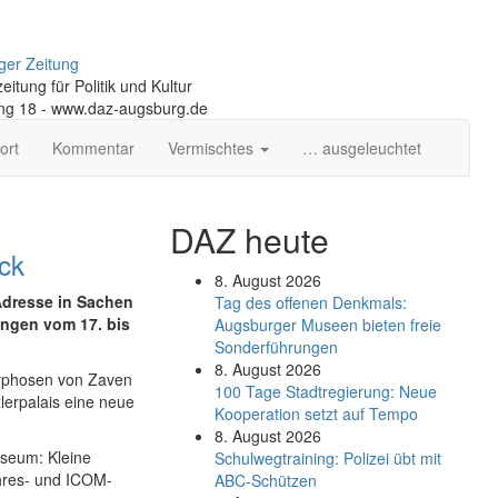
ger Zeitung
itung für Politik und Kultur
ng 18 - www.daz-augsburg.de
ort
Kommentar
Vermischtes
… ausgeleuchtet
DAZ heute
ck
8. August 2026
Adresse in Sachen
Tag des offenen Denkmals:
ngen vom 17. bis
Augsburger Museen bieten freie
Sonderführungen
8. August 2026
orphosen von Zaven
100 Tage Stadtregierung: Neue
lerpalais eine neue
Kooperation setzt auf Tempo
8. August 2026
seum: Kleine
Schul­weg­trai­ning: Poli­zei übt mit
ahres- und ICOM-
ABC-Schüt­zen