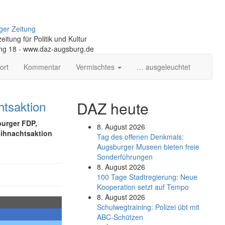
ger Zeitung
itung für Politik und Kultur
ng 18 - www.daz-augsburg.de
ort
Kommentar
Vermischtes
… ausgeleuchtet
tsaktion
DAZ heute
urger FDP,
8. August 2026
eihnachtsaktion
Tag des offenen Denkmals:
Augsburger Museen bieten freie
Sonderführungen
8. August 2026
100 Tage Stadtregierung: Neue
Kooperation setzt auf Tempo
8. August 2026
Schul­weg­trai­ning: Poli­zei übt mit
ABC-Schüt­zen