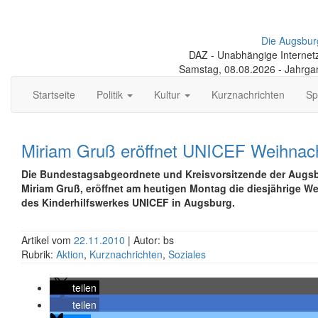
Die Augsbur
DAZ - Unabhängige Internetze
Samstag, 08.08.2026 - Jahrga
Startseite
Politik
Kultur
Kurznachrichten
Sp
Miriam Gruß eröffnet UNICEF Weihnach
Die Bundestagsabgeordnete und Kreisvorsitzende der Augsb
Miriam Gruß, eröffnet am heutigen Montag die diesjährige W
des Kinderhilfswerkes UNICEF in Augsburg.
Artikel vom
22.11.2010
| Autor: bs
Rubrik:
Aktion
,
Kurznachrichten
,
Soziales
teilen
teilen