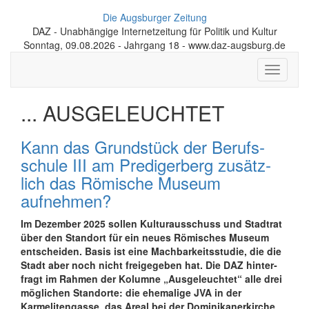
Die Augsburger Zeitung
DAZ - Unabhängige Internetzeitung für Politik und Kultur
Sonntag, 09.08.2026 - Jahrgang 18 - www.daz-augsburg.de
Toggle
navigati
... AUSGELEUCHTET
Kann das Grundstück der Berufs­
schule III am Prediger­berg zusätz­
lich das Römische Museum
aufnehmen?
Im Dezember 2025 sollen Kulturausschuss und Stadtrat
über den Standort für ein neues Römisches Museum
ent­scheiden. Basis ist eine Machbar­keits­studie, die die
Stadt aber noch nicht frei­gegeben hat. Die DAZ hinter­
fragt im Rahmen der Kolumne „Ausgeleuchtet“ alle drei
möglichen Stand­orte: die ehemalige JVA in der
Karmeliten­gasse, das Areal bei der Dominikaner­kirche