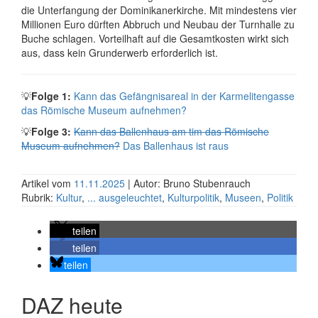
die Unter­fangung der Domini­kaner­kirche. Mit mindestens vier
Millionen Euro dürften Abbruch und Neubau der Turnhalle zu
Buche schlagen. Vorteil­haft auf die Gesamt­kosten wirkt sich
aus, dass kein Grund­erwerb erforderlich ist.
💡
Folge 1:
Kann das Gefängnisareal in der Karmeliten­­gasse
das Römische Museum aufnehmen?
💡
Folge 3:
Kann das Ballenhaus am tim das Römische
Museum aufnehmen?
Das Ballenhaus ist raus
Artikel vom
11.11.2025
| Autor: Bruno Stubenrauch
Rubrik:
Kultur
,
... ausgeleuchtet
,
Kulturpolitik
,
Museen
,
Politik
teilen
teilen
teilen
DAZ heute