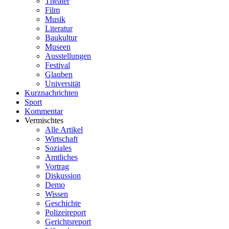
Theater
Film
Musik
Literatur
Baukultur
Museen
Ausstellungen
Festival
Glauben
Universität
Kurznachrichten
Sport
Kommentar
Vermischtes
Alle Artikel
Wirtschaft
Soziales
Amtliches
Vortrag
Diskussion
Demo
Wissen
Geschichte
Polizeireport
Gerichtsreport