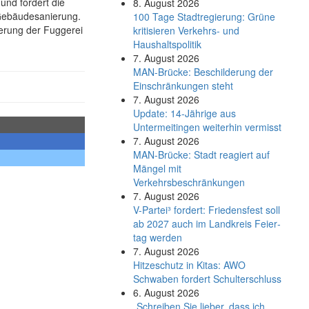
nd fordert die
8. August 2026
 Gebäudesanierung.
100 Tage Stadtregierung: Grüne
ierung der Fuggerei
kritisieren Verkehrs- und
Haushaltspolitik
7. August 2026
MAN-Brücke: Beschilderung der
Einschränkungen steht
7. August 2026
Update: 14-Jährige aus
Untermeitingen weiterhin vermisst
7. August 2026
MAN-Brücke: Stadt reagiert auf
Mängel mit
Verkehrsbeschränkungen
7. August 2026
V-Partei­³ fordert: Friedens­fest soll
ab 2027 auch im Land­kreis Feier­
tag werden
7. August 2026
Hitzeschutz in Kitas: AWO
Schwaben fordert Schulterschluss
6. August 2026
„Schreiben Sie lieber, dass ich