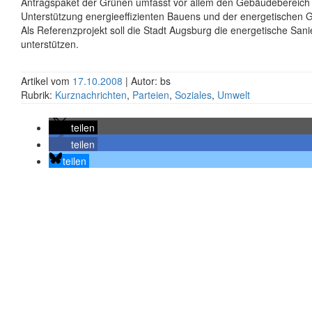
Antragspaket der Grünen umfasst vor allem den Gebäudebereich u
Unterstützung energieeffizienten Bauens und der energetischen
Als Referenzprojekt soll die Stadt Augsburg die energetische San
unterstützen.
Artikel vom
17.10.2008
| Autor: bs
Rubrik:
Kurznachrichten
,
Parteien
,
Soziales
,
Umwelt
teilen
teilen
teilen