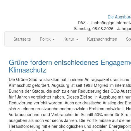
Die Augsbur
DAZ - Unabhängige Internetze
Samstag, 08.08.2026 - Jahrga
Startseite
Politik
Kultur
Kurznachrichten
Sp
Grüne fordern entschiedenes Engageme
Klimaschutz
Die Grüne Stadtratsfraktion hat in einem Antragspaket drastisc
Klimaschutz gefordert. Augsburg ist seit 1998 Mitglied im internat
Bündnis der Städte, die sich zu einer Reduzierung des CO2-Aus
fünf Jahren verpflichtet haben. Dieses Ziel sei in Augsburg mit nu
Reduzierung verfehlt worden. Auch der drastische Anstieg der En
sich zu einem ernstzunehmenden sozialen Problem entwickelt. H
Verbraucherinnen und Verbraucher im Schnitt 50% mehr für Strom
ausgeben als noch vor sechs Jahren. Die Politik müsse auf die n
Herausforderung mit einer ökologischen und sozialen Energiepolit