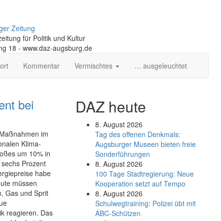
ger Zeitung
itung für Politik und Kultur
ng 18 - www.daz-augsburg.de
ort
Kommentar
Vermischtes
… ausgeleuchtet
nt bei
DAZ heute
8. August 2026
he Maßnahmen im
Tag des offenen Denkmals:
ionalen Klima-
Augsburger Museen bieten freie
stoßes um 10% in
Sonderführungen
r sechs Prozent
8. August 2026
ergiepreise habe
100 Tage Stadtregierung: Neue
eute müssen
Kooperation setzt auf Tempo
, Gas und Sprit
8. August 2026
eue
Schul­weg­trai­ning: Poli­zei übt mit
ik reagieren. Das
ABC-Schüt­zen