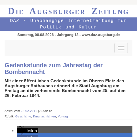
Die Augsburger Zeitung
DAZ - Unabhängige Internetzeitung für
Politik und Kultur
Samstag, 08.08.2026 - Jahrgang 18 - www.daz-augsburg.de
Toggle
navigati
Gedenkstunde zum Jahrestag der
Bombennacht
Mit einer öffentlichen Gedenkstunde im Oberen Fletz des
Augsburger Rathauses erinnert die Stadt Augsburg am
Freitag an die verheerende Bombennacht vom 25. auf den
26. Februar 1944.
Artikel vom
23.02.2011
| Autor: bs
Rubrik:
Geschichte
,
Kurznachrichten
,
Vortrag
teilen