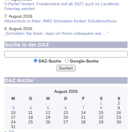
V-Partei­³ fordert: Friedens­fest soll ab 2027 auch im Land­kreis
Feier­tag werden
7. August 2026
Hitzeschutz in Kitas: AWO Schwaben fordert Schulterschluss
6. August 2026
„Schreiben Sie lieber, dass ich Ihnen unbequem war …“
Suche in der DAZ
DAZ-Suche
Google-Suche
Suchen
DAZ Archiv
August 2026
M
D
M
D
F
S
S
1
2
3
4
5
6
7
8
9
10
11
12
13
14
15
16
17
18
19
20
21
22
23
24
25
26
27
28
29
30
31
« Juli