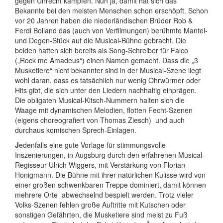
gegen Unrecht kämpfen. Nun ja, damit hat sich das
Bekannte bei den meisten Menschen schon erschöpft. Schon
vor 20 Jahren haben die niederländischen Brüder Rob &
Ferdi Bolland das (auch von Verfilmungen) berühmte Mantel-
und Degen-Stück auf die Musical-Bühne gebracht. Die
beiden hatten sich bereits als Song-Schreiber für Falco
(„Rock me Amadeus“) einen Namen gemacht. Dass die „3
Musketiere“ nicht bekannter sind in der Musical-Szene liegt
wohl daran, dass es tatsächlich nur wenig Ohrwürmer oder
Hits gibt, die sich unter den Liedern nachhaltig einprägen.
Die obligaten Musical-Kitsch-Nummern halten sich die
Waage mit dynamischen Melodien, flotten Fecht-Szenen
(eigens choreografiert von Thomas Ziesch)
und auch
durchaus komischen Sprech-Einlagen.
J
edenfalls eine gute Vorlage für stimmungsvolle
Inszenierungen, in Augsburg durch den erfahrenen Musical-
Regisseur Ulrich Wiggers, mit Verstärkung von Florian
Honigmann. Die Bühne mit ihrer natürlichen Kulisse wird von
einer großen schwenkbaren Treppe dominiert, damit können
mehrere Orte
abwechselnd bespielt werden. Trotz vieler
Volks-Szenen fehlen große Auftritte mit Kutschen oder
sonstigen Gefährten, die Musketiere sind meist zu Fuß