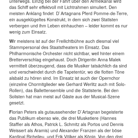
unterwegs. Einzig bei der Fahrt über den Ärmelkanal wird
das Schiff sehr effektvoll mit Lichtrahmen simuliert. Den
meisten Anklang findet
D`Artagnans Pferd Pomme-de-Terre,
ein ausgeklügeltes Konstrukt, in dem sich zwei Statisten
verbergen und ihm Leben einhauchen – leider kommt es nur
wenig zum Einsatz.
W
ir meistens ist auf der Freilichtbühne auch diesmal viel
Stammpersonal des Staatstheaters im Einsatz. Das
Philharmonische Orchester nicht sichtbar, weil hinter einem
Bretterverschlag eingehaust. Doch Dirigentin Anna Malek
vermittelt überzeugend, dass die Musiker tatsächlich da sind
und verschwindet durch die Tapetentür, wo die flotten Töne
alsbald zu hören sind. Im Einsatz ist auch der Opernchor
(einzelne Chormitglieder wie Gerhard Werlitz auch mit Solo-
Rollen), das Ballettensemble und die Statisterie. Bei den
Solisten hat man meist auf Gäste aus der Musical-Szene
gesetzt.
F
lorian Peters als gutaussehender D`Artagnan begeisterte
das Publikum ebenso wie, die drei Musketiere (Hannes
Staffler als Athos, Patrick L. Schmitz als Portos und Dennis
Weissert als Aramis) und Alexander Franzen als der böse
Kardinal Richelieu, und Erik Völker als König. Von den drei