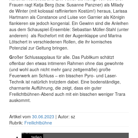
Frauen ragt Katja Berg (bzw. Susanne Panzner) als Milady
de Winter (mit kolossal raffiniertem Kostüm!) heraus, Larissa
Hartmann als Constance und Luise von Garnier als Königin
flankieren sie jedoch kongenial. Ein Gewinn sind die Anleihen
aus dem Schauspiel-Ensemble: Sebastian Müller-Stahl (unter
anderem)
als Rochefort mit der Augenklappe und Marina
Lötschert in verschiedenen Rollen, die ihr komisches
Potenzial zur Geltung bringen.
G
roßer Schlussapplaus für alle. Das Publikum schätzt
offenbar den etwas intimeren Rahmen ohne das gewohnte
(und wohl auch nicht mehr ganz zeitgemäße) große
Feuerwerk am Schluss – ein bisschen Pyro- und Laser-
Technik ist natürlich trotzdem dabei. Eine bodenständige,
charmante Aufführung, die zeigt, dass ein guter
Freilichtbühnen-Abend auch mit ein bisschen weniger Trara
auskommt.
Artikel vom
30.06.2023
| Autor: sz
Rubrik:
Freilichtbühne
teilen