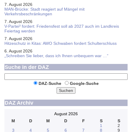
7. August 2026
MAN-Brücke: Stadt reagiert auf Mängel mit
Verkehrsbeschränkungen
7. August 2026
V-Partei­³ fordert: Friedens­fest soll ab 2027 auch im Land­kreis
Feier­tag werden
7. August 2026
Hitzeschutz in Kitas: AWO Schwaben fordert Schulterschluss
6. August 2026
„Schreiben Sie lieber, dass ich Ihnen unbequem war …“
Suche in der DAZ
DAZ-Suche
Google-Suche
Suchen
DAZ Archiv
August 2026
M
D
M
D
F
S
S
1
2
3
4
5
6
7
8
9