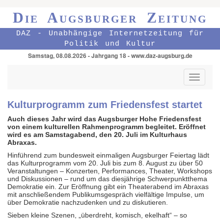
Die Augsburger Zeitung
DAZ - Unabhängige Internetzeitung für
Politik und Kultur
Samstag, 08.08.2026 - Jahrgang 18 - www.daz-augsburg.de
Toggle
navigati
Kulturprogramm zum Friedensfest startet
Auch dieses Jahr wird das Augsburger Hohe Friedensfest
von einem kulturellen Rahmenprogramm begleitet. Eröffnet
wird es am Samstagabend, den 20. Juli im Kulturhaus
Abraxas.
Hinführend zum bundesweit einmaligen Augsburger Feiertag lädt
das Kulturprogramm vom 20. Juli bis zum 8. August zu über 50
Veranstaltungen – Konzerten, Performances, Theater, Workshops
und Diskussionen – rund um das diesjährige Schwerpunktthema
Demokratie ein. Zur Eröffnung gibt ein Theaterabend im Abraxas
mit anschließendem Publikumsgespräch vielfältige Impulse, um
über Demokratie nachzudenken und zu diskutieren.
Sieben kleine Szenen, „überdreht, komisch, ekelhaft“ – so