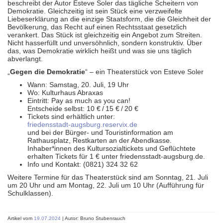
beschreibt der Autor Esteve Soler das tägliche Scheitern von
Demokratie. Gleichzeitig ist sein Stück eine verzweifelte
Liebeserklärung an die einzige Staatsform, die die Gleichheit der
Bevölkerung, das Recht auf einen Rechtsstaat gesetzlich
verankert. Das Stück ist gleichzeitig ein Angebot zum Streiten.
Nicht hasserfüllt und unversöhnlich, sondern konstruktiv. Über
das, was Demokratie wirklich heißt und was sie uns täglich
abverlangt.
„
Gegen die Demokratie
“ – ein Theaterstück von Esteve Soler
Wann: Samstag, 20. Juli, 19 Uhr
Wo: Kulturhaus Abraxas
Eintritt: Pay as much as you can!
Entscheide selbst: 10 € / 15 € / 20 €
Tickets sind erhältlich unter:
friedensstadt-augsburg.reservix.de
und bei der Bürger- und Touristinformation am
Rathausplatz, Restkarten an der Abendkasse.
Inhaber*innen des Kultursozialtickets und Geflüchtete
erhalten Tickets für 1 € unter friedensstadt-augsburg.de.
Info und Kontakt: (0821) 324 32 62
Weitere Termine für das Theaterstück sind am Sonntag, 21. Juli
um 20 Uhr und am Montag, 22. Juli um 10 Uhr (Aufführung für
Schulklassen).
Artikel vom
19.07.2024
| Autor: Bruno Stubenrauch