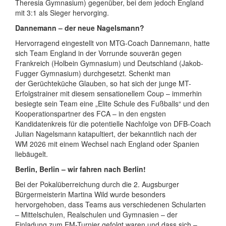
Theresia Gymnasium) gegenüber, bei dem jedoch England
mit 3:1 als Sieger hervorging.
Dannemann – der neue Nagelsmann?
Hervorragend eingestellt von MTG-Coach Dannemann, hatte
sich Team England in der Vorrunde souverän gegen
Frankreich (Holbein Gymnasium) und Deutschland (Jakob-
Fugger Gymnasium) durchgesetzt. Schenkt man
der Gerüchteküche Glauben, so hat sich der junge MT-
Erfolgstrainer mit diesem sensationellem Coup – immerhin
besiegte sein Team eine „Elite Schule des Fußballs“ und den
Kooperationspartner des FCA – in den engsten
Kandidatenkreis für die potentielle Nachfolge von DFB-Coach
Julian Nagelsmann katapultiert, der bekanntlich nach der
WM 2026 mit einem Wechsel nach England oder Spanien
liebäugelt.
Berlin, Berlin – wir fahren nach Berlin!
Bei der Pokalüberreichung durch die 2. Augsburger
Bürgermeisterin Martina Wild wurde besonders
hervorgehoben, dass Teams aus verschiedenen Schularten
– Mittelschulen, Realschulen und Gymnasien – der
Einladung zum EM-Turnier gefolgt waren und dass sich –