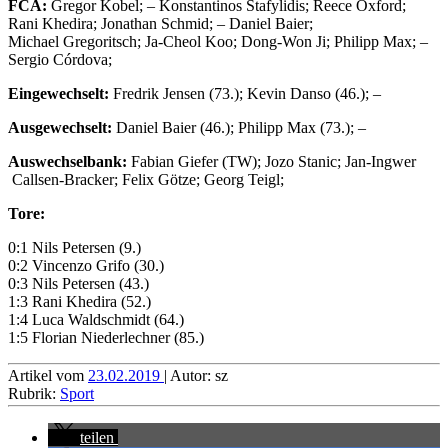
FCA:
Gregor
Kobel; –
Konstantinos
Stafylidis;
Reece
Oxford;
Rani
Khedira;
Jonathan
Schmid; –
Daniel
Baier;
Michael
Gregoritsch;
Ja-Cheol
Koo;
Dong-Won
Ji;
Philipp
Max; –
Sergio
Córdova;
Eingewechselt:
Fredrik
Jensen (73.);
Kevin
Danso (46.); –
Ausgewechselt:
Daniel
Baier (46.);
Philipp
Max (73.); –
Auswechselbank:
Fabian
Giefer (TW);
Jozo
Stanic;
Jan-Ingwer
Callsen-Bracker;
Felix
Götze;
Georg
Teigl;
Tore:
0:1 Nils Petersen (9.)
0:2 Vincenzo Grifo (30.)
0:3 Nils Petersen (43.)
1:3 Rani Khedira (52.)
1:4 Luca Waldschmidt (64.)
1:5 Florian Niederlechner (85.)
Artikel vom
23.02.2019
| Autor: sz
Rubrik:
Sport
teilen