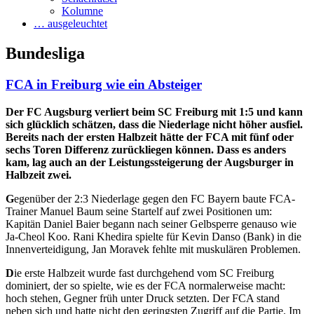
Kolumne
… ausgeleuchtet
Bundesliga
FCA in Freiburg wie ein Absteiger
Der FC Augsburg verliert beim SC Freiburg mit 1:5 und kann
sich glücklich schätzen, dass die Niederlage nicht höher ausfiel.
Bereits nach der ersten Halbzeit hätte der FCA mit fünf oder
sechs Toren Differenz zurückliegen können. Da
ss es anders
kam, lag auch an der Leistungssteigerung der Augsburger in
Halbzeit zwei.
G
egenüber der 2:3 Niederlage gegen den FC Bayern baute FCA-
Trainer Manuel Baum seine Startelf auf zwei Positionen um:
Kapitän Daniel Baier begann nach seiner Gelbsperre genauso wie
Ja-Cheol Koo. Rani Khedira spielte für Kevin Danso (Bank) in die
Innenverteidigung, Jan Moravek fehlte mit muskulären Problemen.
D
ie erste Halbzeit wurde fast durchgehend vom SC Freiburg
dominiert, der so spielte, wie es der FCA normalerweise macht:
hoch stehen, Gegner früh unter Druck setzten. Der FCA stand
neben sich und hatte nicht den geringsten Zugriff auf die Partie. Im