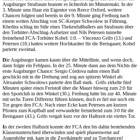
Augsburger Strafraum brannte es lichterloh im Minutentakt. In der
3. Minute ums Haar ein Eigentor von Reece Oxford, weitere
Chancen folgten und bereits in der 9. Minute ging Freiburg nach
einem weiten Abschlag von SC-Keeper Schwolow in Führung.
Khedira schlug im Stile eines Thekenfußballers am Strafraum über
den Torhüter-Abschlag-Aufsetzer und Nils Petersen tunnelte
freistehend FCA-Torhüter Kobel: 1:0. – Vincenzo Grifo (13.) und
Petersen (18.) hatten weitere Hochkaräter für die Breisgauer, Kobel
parierte zweimal.
D
ie Augsburger kamen kaum über die Mittellinie, und wenn doch,
dann folgte ein Fehlpass. In der 25. Minute dann aus dem Nichts die
erste Augsburger Chance: Sergio Córdova nahm einen Ball
geschickt mit in die Drehung und zog aus spitzem Winkel ab:
Alexander Schwolows parierte den Ball stark. Grifo zirkelte fünf
Minuten später einen Freistoß über die Mauer hinweg zum 2:0 für
den Sportclub in den Winkel (30.). Freiburg hätte bis zur 40. Minute
mit sechs Toren Differenz führen können, doch es fiel nur noch ein
Tor gegen den FCA: Nach einer Ecke kam Petersen am kurzen
Pfosten zum Kopfball und verwandelte freistehend zum 3:0 für die
Breisgauer (43.). Grifo vergab kurz vor der Halbzeit ein viertes Tor.
I
n der zweiten Halbzeit konnte der FCA den bis dahin bestehenden
Klassenunterschied überwinden und spielt phasenweise auf
Augenhöhe mit, kam in die Zweikämpfe und zu Torchancen!