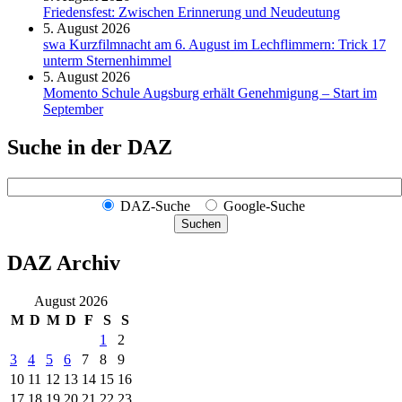
Friedensfest: Zwischen Erinnerung und Neudeutung
5. August 2026
swa Kurz­film­nacht am 6. August im Lech­flim­mern: Trick 17
unterm Sternen­himmel
5. August 2026
Momento Schule Augsburg erhält Genehmigung – Start im
September
Suche in der DAZ
DAZ-Suche
Google-Suche
Suchen
DAZ Archiv
August 2026
M
D
M
D
F
S
S
1
2
3
4
5
6
7
8
9
10
11
12
13
14
15
16
17
18
19
20
21
22
23