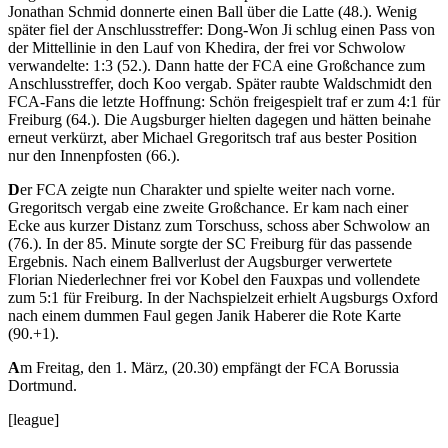
Jonathan Schmid donnerte einen Ball über die Latte (48.). Wenig
später fiel der Anschlusstreffer: Dong-Won Ji schlug einen Pass von
der Mittellinie in den Lauf von Khedira, der frei vor Schwolow
verwandelte: 1:3 (52.). Dann hatte der FCA eine Großchance zum
Anschlusstreffer, doch Koo vergab. Später raubte Waldschmidt den
FCA-Fans die letzte Hoffnung: Schön freigespielt traf er zum 4:1 für
Freiburg (64.). Die Augsburger hielten dagegen und hätten beinahe
erneut verkürzt, aber Michael Gregoritsch traf aus bester Position
nur den Innenpfosten (66.).
D
er FCA zeigte nun Charakter und spielte weiter nach vorne.
Gregoritsch vergab eine zweite Großchance. Er kam nach einer
Ecke aus kurzer Distanz zum Torschuss, schoss aber Schwolow an
(76.). In der 85. Minute sorgte der SC Freiburg für das passende
Ergebnis. Nach einem Ballverlust der Augsburger verwertete
Florian Niederlechner frei vor Kobel den Fauxpas und vollendete
zum 5:1 für Freiburg. In der Nachspielzeit erhielt Augsburgs Oxford
nach einem dummen Faul gegen Janik Haberer die Rote Karte
(90.+1).
A
m Freitag, den 1. März, (20.30) empfängt der FCA Borussia
Dortmund.
[league]