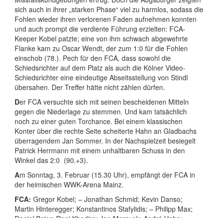
sich auch in ihrer „starken Phase“ viel zu harmlos, sodass die
Fohlen wieder ihren verlorenen Faden aufnehmen konnten
und auch prompt die verdiente Führung erzielten: FCA-
Keeper Kobel patzte; eine von ihm schwach abgewehrte
Flanke kam zu Oscar Wendt, der zum 1:0 für die Fohlen
einschob (78.). Pech für den FCA, dass sowohl die
Schiedsrichter auf dem Platz als auch die Kölner Video-
Schiedsrichter eine eindeutige Abseitsstellung von Stindl
übersahen. Der Treffer hätte nicht zählen dürfen.
D
er FCA versuchte sich mit seinen bescheidenen Mitteln
gegen die Niederlage zu stemmen. Und kam tatsächlich
noch zu einer guten Torchance. Bei einem klassischen
Konter über die rechte Seite scheiterte Hahn an Gladbachs
überragendem Jan Sommer. In der Nachspielzeit besiegelt
Patrick Herrmann mit einem unhaltbaren Schuss in den
Winkel das 2:0 (90.+3).
A
m Sonntag, 3. Februar (15.30 Uhr), empfängt der FCA in
der heimischen WWK-Arena Mainz.
FCA:
Gregor
Kobel; –
Jonathan
Schmid;
Kevin
Danso;
Martin
Hinteregger;
Konstantinos
Stafylidis; –
Philipp
Max;