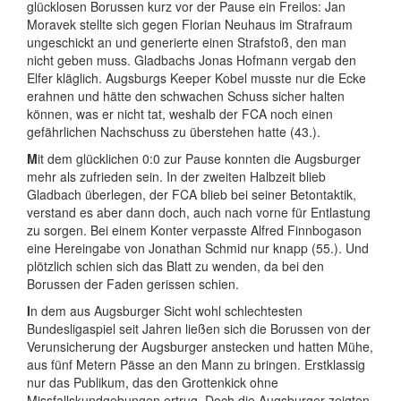
glücklosen Borussen kurz vor der Pause ein Freilos: Jan
Moravek stellte sich gegen Florian Neuhaus im Strafraum
ungeschickt an und generierte einen Strafstoß, den man
nicht geben muss. Gladbachs Jonas Hofmann vergab den
Elfer kläglich. Augsburgs Keeper Kobel musste nur die Ecke
erahnen und hätte den schwachen Schuss sicher halten
können, was er nicht tat, weshalb der FCA noch einen
gefährlichen Nachschuss zu überstehen hatte (43.).
M
it dem glücklichen 0:0 zur Pause konnten die Augsburger
mehr als zufrieden sein. In der zweiten Halbzeit blieb
Gladbach überlegen, der FCA blieb bei seiner Betontaktik,
verstand es aber dann doch, auch nach vorne für Entlastung
zu sorgen. Bei einem Konter verpasste Alfred Finnbogason
eine Hereingabe von Jonathan Schmid nur knapp (55.). Und
plötzlich schien sich das Blatt zu wenden, da bei den
Borussen der Faden gerissen schien.
I
n dem aus Augsburger Sicht wohl schlechtesten
Bundesligaspiel seit Jahren ließen sich die Borussen von der
Verunsicherung der Augsburger anstecken und hatten Mühe,
aus fünf Metern Pässe an den Mann zu bringen. Erstklassig
nur das Publikum, das den Grottenkick ohne
Missfallskundgebungen ertrug. Doch die Augsburger zeigten