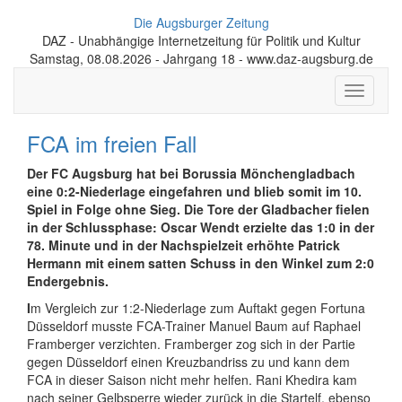
Die Augsburger Zeitung
DAZ - Unabhängige Internetzeitung für Politik und Kultur
Samstag, 08.08.2026 - Jahrgang 18 - www.daz-augsburg.de
Toggle
navigati
FCA im freien Fall
Der FC Augsburg hat bei Borussia Mönchengladbach
eine 0:2-Niederlage eingefahren und blieb somit im 10.
Spiel in Folge ohne Sieg. Die Tore der Gladbacher fielen
in der Schlussphase: Oscar Wendt erzielte das 1:0 in der
78. Minute und in der Nachspielzeit erhöhte Patrick
Hermann mit einem satten Schuss in den Winkel zum 2:0
Endergebnis.
I
m Vergleich zur 1:2-Niederlage zum Auftakt gegen Fortuna
Düsseldorf musste FCA-Trainer Manuel Baum auf Raphael
Framberger verzichten. Framberger zog sich in der Partie
gegen Düsseldorf einen Kreuzbandriss zu und kann dem
FCA in dieser Saison nicht mehr helfen. Rani Khedira kam
nach seiner Gelbsperre wieder zurück in die Startelf, ebenso