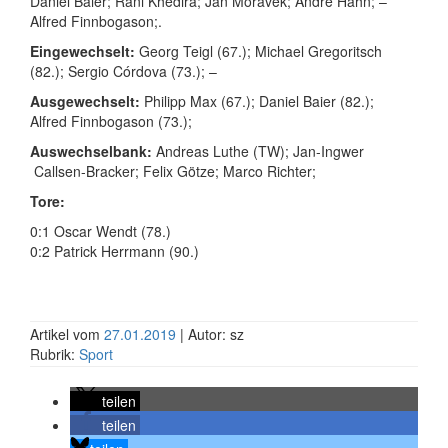
Daniel
Baier;
Rani
Khedira;
Jan
Moravek;
André
Hahn; –
Alfred
Finnbogason;.
Eingewechselt:
Georg
Teigl (67.);
Michael
Gregoritsch
(82.);
Sergio
Córdova (73.); –
Ausgewechselt:
Philipp
Max (67.);
Daniel
Baier (82.);
Alfred
Finnbogason (73.);
Auswechselbank:
Andreas
Luthe (TW);
Jan-Ingwer
Callsen-Bracker;
Felix
Götze;
Marco
Richter;
Tore:
0:1 Oscar Wendt (78.)
0:2 Patrick Herrmann (90.)
Artikel vom
27.01.2019
| Autor: sz
Rubrik:
Sport
teilen
teilen