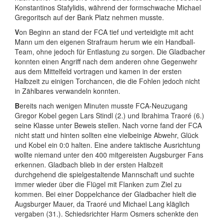
Konstantinos Stafylidis, während der formschwache Michael
Gregoritsch auf der Bank Platz nehmen musste.
V
on Beginn an stand der FCA tief und verteidigte mit acht
Mann um den eigenen Strafraum herum wie ein Handball-
Team, ohne jedoch für Entlastung zu sorgen. Die Gladbacher
konnten einen Angriff nach dem anderen ohne Gegenwehr
aus dem Mittelfeld vortragen und kamen in der ersten
Halbzeit zu einigen Torchancen, die die Fohlen jedoch nicht
in Zählbares verwandeln konnten.
B
ereits nach wenigen Minuten musste FCA-Neuzugang
Gregor Kobel gegen Lars Stindl (2.) und Ibrahima Traoré (6.)
seine Klasse unter Beweis stellen. Nach vorne fand der FCA
nicht statt und hinten sollten eine vielbeinige Abwehr, Glück
und Kobel ein 0:0 halten. Eine andere taktische Ausrichtung
wollte niemand unter den 400 mitgereisten Augsburger Fans
erkennen. Gladbach blieb in der ersten Halbzeit
durchgehend die spielgestaltende Mannschaft und suchte
immer wieder über die Flügel mit Flanken zum Ziel zu
kommen. Bei einer Doppelchance der Gladbacher hielt die
Augsburger Mauer, da Traoré und Michael Lang kläglich
vergaben (31.). Schiedsrichter Harm Osmers schenkte den