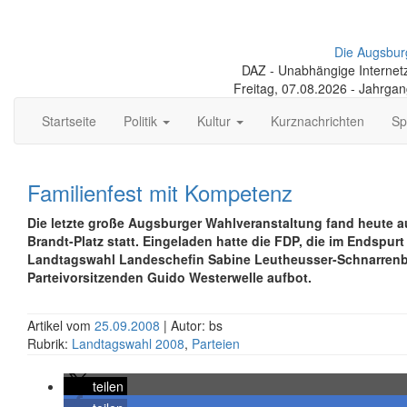
Die Augsbur
DAZ - Unabhängige Internetze
Freitag, 07.08.2026 - Jahrga
Startseite
Politik
Kultur
Kurznachrichten
Sp
Familienfest mit Kompetenz
Die letzte große Augsburger Wahlveranstaltung fand heute a
Brandt-Platz statt. Eingeladen hatte die FDP, die im Endspurt
Landtagswahl Landeschefin Sabine Leutheusser-Schnarrenb
Parteivorsitzenden Guido Westerwelle aufbot.
Artikel vom
25.09.2008
| Autor: bs
Rubrik:
Landtagswahl 2008
,
Parteien
teilen