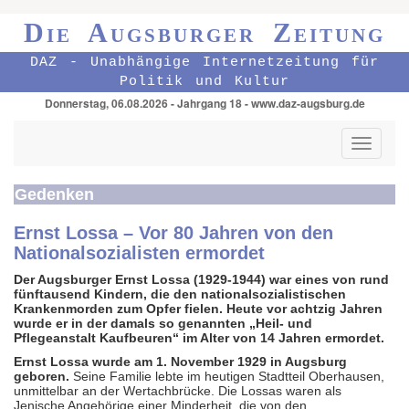
Die Augsburger Zeitung
DAZ - Unabhängige Internetzeitung für
Politik und Kultur
Donnerstag, 06.08.2026 - Jahrgang 18 - www.daz-augsburg.de
Toggle
navigati
Gedenken
Ernst Lossa – Vor 80 Jahren von den
Nationalsozialisten ermordet
Der Augsburger Ernst Lossa (1929-1944) war eines von rund
fünftausend Kindern, die den nationalsozialistischen
Krankenmorden zum Opfer fielen. Heute vor achtzig Jahren
wurde er in der damals so genannten „Heil- und
Pflegeanstalt Kaufbeuren“ im Alter von 14 Jahren ermordet.
Ernst Lossa wurde am 1. November 1929 in Augsburg
geboren.
Seine Familie lebte im heutigen Stadtteil Oberhausen,
unmittelbar an der Wertachbrücke. Die Lossas waren als
Jenische Angehörige einer Minderheit, die von den