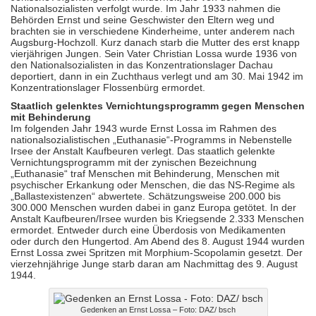
Nationalsozialisten verfolgt wurde. Im Jahr 1933 nahmen die
Behörden Ernst und seine Geschwister den Eltern weg und
brachten sie in verschiedene Kinderheime, unter anderem nach
Augsburg-Hochzoll. Kurz danach starb die Mutter des erst knapp
vierjährigen Jungen. Sein Vater Christian Lossa wurde 1936 von
den National­sozialisten in das Konzentrationslager Dachau
deportiert, dann in ein Zuchthaus verlegt und am 30. Mai 1942 im
Konzentrationslager Flossenbürg ermordet.
Staatlich gelenktes Vernichtungsprogramm gegen Menschen
mit Behinderung
Im folgenden Jahr 1943 wurde Ernst Lossa im Rahmen des
nationalsozialistischen „Euthanasie“-Programms in Nebenstelle
Irsee der Anstalt Kaufbeuren verlegt. Das staatlich gelenkte
Vernichtungsprogramm mit der zynischen Bezeichnung
„Euthanasie“ traf Menschen mit Behinderung, Menschen mit
psychischer Erkankung oder Menschen, die das NS-Regime als
„Ballastexistenzen“ abwertete. Schätzungsweise 200.000 bis
300.000 Menschen wurden dabei in ganz Europa getötet. In der
Anstalt Kaufbeuren/Irsee wurden bis Kriegsende 2.333 Menschen
ermordet. Entweder durch eine Überdosis von Medikamenten
oder durch den Hungertod. Am Abend des 8. August 1944 wurden
Ernst Lossa zwei Spritzen mit Morphium-Scopolamin gesetzt. Der
vierzehnjährige Junge starb daran am Nachmittag des 9. August
1944.
Gedenken an Ernst Lossa – Foto: DAZ/ bsch