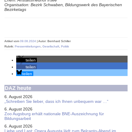
Ehem. Anstaltsfriedhof Irsee
Organisation: Bezirk Schwaben, Bildungswerk des Bayerischen
Bezirketags
Artikel vom
09.08.2024
| Autor: Bernhard Schiller
Rubrik:
Pressemitteilungen
,
Gesellschaft
,
Politik
teilen
teilen
teilen
DAZ heute
6. August 2026
„Schreiben Sie lieber, dass ich Ihnen unbequem war …“
6. August 2026
Zoo Augsburg erhält nationale BNE-Auszeichnung für
Bildungsarbeit
6. August 2026
Liebe und Last: Opera Augusta lädt zum Belcanto-Abend im