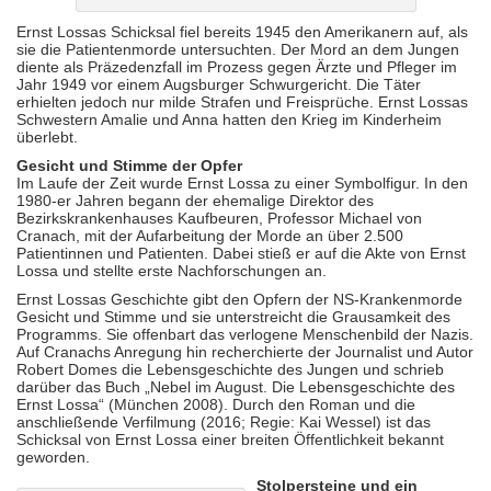
Ernst Lossas Schicksal fiel bereits 1945 den Amerikanern auf, als
sie die Patientenmorde untersuchten. Der Mord an dem Jungen
diente als Präzedenzfall im Prozess gegen Ärzte und Pfleger im
Jahr 1949 vor einem Augsburger Schwurgericht. Die Täter
erhielten jedoch nur milde Strafen und Freisprüche. Ernst Lossas
Schwestern Amalie und Anna hatten den Krieg im Kinderheim
überlebt.
Gesicht und Stimme der Opfer
Im Laufe der Zeit wurde Ernst Lossa zu einer Symbolfigur. In den
1980-er Jahren begann der ehemalige Direktor des
Bezirkskrankenhauses Kaufbeuren, Professor Michael von
Cranach, mit der Aufarbeitung der Morde an über 2.500
Patientinnen und Patienten. Dabei stieß er auf die Akte von Ernst
Lossa und stellte erste Nachforschungen an.
Ernst Lossas Geschichte gibt den Opfern der NS-Krankenmorde
Gesicht und Stimme und sie unterstreicht die Grausamkeit des
Programms. Sie offenbart das verlogene Menschenbild der Nazis.
Auf Cranachs Anregung hin recherchierte der Journalist und Autor
Robert Domes die Lebensgeschichte des Jungen und schrieb
darüber das Buch „Nebel im August. Die Lebensgeschichte des
Ernst Lossa“ (München 2008). Durch den Roman und die
anschließende Verfilmung (2016; Regie: Kai Wessel) ist das
Schicksal von Ernst Lossa einer breiten Öffentlichkeit bekannt
geworden.
Stolpersteine und ein