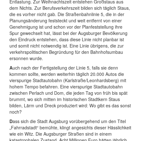
Entlastung. Zur Weihnachtszeit entstehen Großstaus aus
dem Nichts. Zur Berufsverkehrszeit bilden sich täglich Staus,
die es vorher nicht gab. Die Straßenbahnlinie 5, die in der
Planungsänderung feststeckt und weit entfernt von einer
Genehmigung ist und schon vor der Planfeststellung ihre
Spur gewechselt hat, lässt bei der Augsburger Bevölkerung
den Eindruck entstehen, dass diese Linie nicht planbar ist
und somit nicht notwendig ist. Eine Linie übrigens, die zur
verkehrspolitischen Begründung für den Bahnhofsumbau
ersonnen wurde.
A
uch nach der Fertigstellung der Linie 5, falls sie denn
kommen sollte, werden weiterhin täglich 20.000 Autos die
vierspurige Stadtautobahn (Karlstraße/Leonhardsberg) mit
hohem Tempo befahren. Eine vierspurige Stadtautobahn
zwischen Perlach und Dom, die jeden Tag von früh bis spät
brummt, wo sich mitten im historischen Stadtkern Staus
bilden, Lärm und Dreck produziert wird: Wo gibt es das sonst
noch?
D
ass sich die Stadt Augsburg vorübergehend um den Titel
„Fahrradstadt“ bemühte, klingt angesichts dieser Hässlichkeit
wie ein Witz. Die Augsburger Straßen sind in einem
katastrophalen Zustand. Acht Millionen Euro hätten jährlich