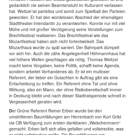
gedanklich nie seinen Beamtenstuhl im Kulturamt verlassen
hat. Weitzel ist parteilos und somit zum Spielball der Parteien
geworden. Er hat den würdelosen Abschied der ehemaligen
Stadttheater-Intendantin zu verantworten. Konnte nur mit viel
Mühe und mit großer Verzögerung seine Vorstellungen zum
Brechtfestival realisieren. Das Brechtfestival wie das
Mozartfestival haben sich nicht fortentwickelt. Das
Mozarthaus wurde zu spät saniert. Der Bahnpark dümpelt
vor sich hin. Auch die zähe Angelegenheit Höhmannhaus hat
viel höhere Wellen geschlagen als nötig. Thomas Weitzel
macht keine Vorgaben, keine Politik, schafft keine Agenda,
sondern arbeitet Vorhandenes ab. Er ist ein mutloser
Referent, der lieber ein Gutachten in Auftrag gibt als eine
Entscheidung zu treffen. Ein Referent ohne Tat und ohne
Wirkung, also ein Mann, der ohne Risikobereitschaft immer
in Deckung bleibt und nach dieser Stadtratsperiode schnell in
Vergessenheit geraten wird.
D
er Grüne Referent Reiner Erben wurde bei den
umstrittenen Baumfällungen am Herrenbach von Kurt Gribl
via OB-Verfügung zum ersten dankbaren „Watschenmann“
gemacht. Erben ließ sich alles gefallen und vollstreckte, was
er nicht vollstrecken wollte. Die Baumfällungen am