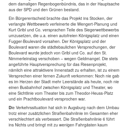
dem damaligen Regenbogenbündnis, das in der Hauptsache
aus der SPD und den Grünen bestand.
Ein Bürgerentscheid brachte das Projekt ins Stocken, der
verlangte Wettbewerb verfeinerte die Wengert-Planung und
Kurt Gribl und Co. versprachen Teile des Siegerwettbewerbs
umzusetzen, die u.a. einen autofreien Königsplatz und einen
Fugger-Boulevard vorsahen. Der Königsplatz und der
Boulevard waren die städtebaulichen Versprechungen, der
Boulevard wurde jedoch von Gribl und Co. auf den St.
Nimmerleinstag verschoben – wegen Geldmangel. Die stets
angeführte Hauptversprechung für das Riesenprojekt,
nämlich eine attraktivere Innenstadt zu erhalten, ist zu einem
Versprechen einer fernen Zukunft verkommen: Noch nie gab
es im Herzen der Stadt mehr Leerstände als heute, noch nie
einen Busbahnhof zwischen Königsplatz und Theater, wo
eine Sichtlinie vom Theater bis zum Theodor-Heuss-Platz
und ein Prachtboulevard versprochen war.
D
ie Verkehrssituation hat sich in Augsburg nach dem Umbau
trotz einer zusätzlichen Straßenbahnlinie im Gesamten eher
verschlechtert als verbessert. Die Straßenbahnlinie 6 führt
ins Nichts und bringt mit zu wenigen Fahrgästen kaum