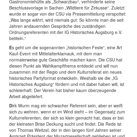
Gastronomiehütte als „Schwarzbau“, verhinderte seine
Beschlussvorlage in Sachen „Wildtiere für Zirkusse“. Zuletzt
wurde er sogar von der CSU via Pressemitteilung verspottet:
„Was lange währt, wird niemals gut: So könnte man die seit
Jahren andauernden Gespräche des zuständigen
Ordnungsreferenten mit der IG Historisches Augsburg e.V.
betiteln.“
E
s geht um die sogenannten „historischen Feste“, eine Art
Kauf-Event mit Mittelalterklamauk, mit dem man
normalerweise gute Geschäfte machen kann. Die CSU hat
diesen Punkt als Wahlkampfthema entdeckt und will nun
zusammen mit der Regio und dem Kulturreferat ein neues
historisches Partyformat entwickeln. Weshalb sie die „IG
Historisches Augsburg“ fördern und mit dabei haben will, ist
schleierhaft. Der Verein hat bisher kaum überzeugende
Arbeit abgeliefert.
D
irk Wurm mag ein schwacher Referent sein, aber er weiß
sich zu wehren, wenn er im Wind steht – im Gegensatz zum
Kulturreferenten, der sich so klein gemacht hat, dass er bei
der kleinsten Brise Deckung sucht und findet. Die Rede ist
von Thomas Weitzel, der in den langen fünf Jahren seiner
Amtszeit Präsident der Mozartgesellschaft geblieben ist und