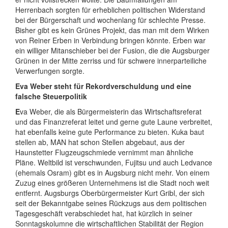
Herrenbach sorgten für erheblichen politischen Widerstand
bei der Bürgerschaft und wochenlang für schlechte Presse.
Bisher gibt es kein Grünes Projekt, das man mit dem Wirken
von Reiner Erben in Verbindung bringen könnte. Erben war
ein williger Mitanschieber bei der Fusion, die die Augsburger
Grünen in der Mitte zerriss und für schwere innerparteiliche
Verwerfungen sorgte.
Eva Weber steht für Rekordverschuldung und eine
falsche Steuerpolitik
E
va Weber, die als Bürgermeisterin das Wirtschaftsreferat
und das Finanzreferat leitet und gerne gute Laune verbreitet,
hat ebenfalls keine gute Performance zu bieten. Kuka baut
stellen ab, MAN hat schon Stellen abgebaut, aus der
Haunstetter Flugzeugschmiede vernimmt man ähnliche
Pläne. Weltbild ist verschwunden, Fujitsu und auch Ledvance
(ehemals Osram) gibt es in Augsburg nicht mehr. Von einem
Zuzug eines größeren Unternehmens ist die Stadt noch weit
entfernt. Augsburgs Oberbürgermeister Kurt Gribl, der sich
seit der Bekanntgabe seines Rückzugs aus dem politischen
Tagesgeschäft verabschiedet hat, hat kürzlich in seiner
Sonntagskolumne die wirtschaftlichen Stabilität der Region