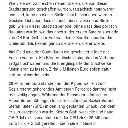
W
ie viele der zahlreichen neuen Stellen, die von dieser
Stadtregierung geschaffen wurden, tatsächlich nötig waren
und sind, kann an dieser Stelle nicht beschrieben werden.
Gesichert ist aber, dass es noch nie so viele neue Stellen
gab, wie in dieser Stadtratsperiode, ohne dass dies politisch
diskutiert wurde, wie das noch in der ersten Stadtratsperiode
von OB Kurt Gribl der Fall war. Jeder Koalitionspartner im
Dreierbündnis bekam genau die Stellen, die er wollte.
V
iel Geld ging der Stadt durch die gescheiterte Idee der
Fusion verloren. Ein Bürgerentscheid stoppte das Vorhaben,
Erdgas Schwaben und die Energiesparte der Stadtwerke
fusionieren zu lassen. Zirka 5 Millionen Euro sollen dafür
verbrannt worden sein.
2
8 Millionen Euro standen auf der Kippe, weil ein zum
Sozialreferat gehörendes Amt einen Fördergeldantrag nicht
rechtzeitig abgab. Während der Phase der städtischen
Reparaturbemühungen fuhr der zuständige Sozialreferent
Stefan Kiefer (SPD) in den lang geplanten Urlaub, von dem
er zurückgepfiffen wurde. Kiefers Stuhl wackelte und hätte
OB Gribl nicht zusammen mit der CSU zirka 25 Millionen
Euro für die Stadt gerettet, indem sie ein Gesetz