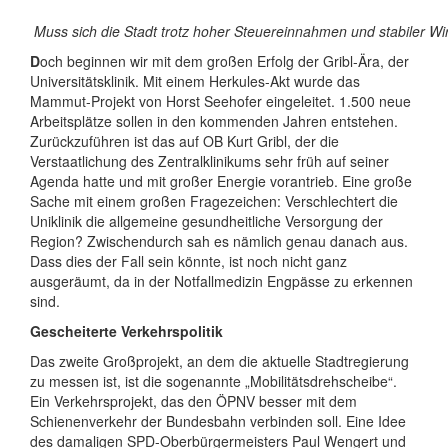
Muss sich die Stadt trotz hoher Steuereinnahmen und stabiler Wi
D
och beginnen wir mit dem großen Erfolg der Gribl-Ära, der
Universitätsklinik. Mit einem Herkules-Akt wurde das
Mammut-Projekt von Horst Seehofer eingeleitet. 1.500 neue
Arbeitsplätze sollen in den kommenden Jahren entstehen.
Zurückzuführen ist das auf OB Kurt Gribl, der die
Verstaatlichung des Zentralklinikums sehr früh auf seiner
Agenda hatte und mit großer Energie vorantrieb. Eine große
Sache mit einem großen Fragezeichen: Verschlechtert die
Uniklinik die allgemeine gesundheitliche Versorgung der
Region? Zwischendurch sah es nämlich genau danach aus.
Dass dies der Fall sein könnte, ist noch nicht ganz
ausgeräumt, da in der Notfallmedizin Engpässe zu erkennen
sind.
Gescheiterte Verkehrspolitik
Das zweite Großprojekt, an dem die aktuelle Stadtregierung
zu messen ist, ist die sogenannte „Mobilitätsdrehscheibe“.
Ein Verkehrsprojekt, das den ÖPNV besser mit dem
Schienenverkehr der Bundesbahn verbinden soll. Eine Idee
des damaligen SPD-Oberbürgermeisters Paul Wengert und