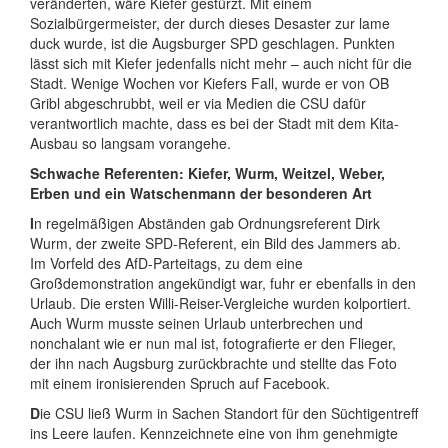
veränderten, wäre Kiefer gestürzt. Mit einem
Sozialbürgermeister, der durch dieses Desaster zur lame
duck wurde, ist die Augsburger SPD geschlagen. Punkten
lässt sich mit Kiefer jedenfalls nicht mehr – auch nicht für die
Stadt. Wenige Wochen vor Kiefers Fall, wurde er von OB
Gribl abgeschrubbt, weil er via Medien die CSU dafür
verantwortlich machte, dass es bei der Stadt mit dem Kita-
Ausbau so langsam vorangehe.
Schwache Referenten: Kiefer, Wurm, Weitzel, Weber,
Erben und ein Watschenmann der besonderen Art
I
n regelmäßigen Abständen gab Ordnungsreferent Dirk
Wurm, der zweite SPD-Referent, ein Bild des Jammers ab.
Im Vorfeld des AfD-Parteitags, zu dem eine
Großdemonstration angekündigt war, fuhr er ebenfalls in den
Urlaub. Die ersten Willi-Reiser-Vergleiche wurden kolportiert.
Auch Wurm musste seinen Urlaub unterbrechen und
nonchalant wie er nun mal ist, fotografierte er den Flieger,
der ihn nach Augsburg zurückbrachte und stellte das Foto
mit einem ironisierenden Spruch auf Facebook.
D
ie CSU ließ Wurm in Sachen Standort für den Süchtigentreff
ins Leere laufen. Kennzeichnete eine von ihm genehmigte