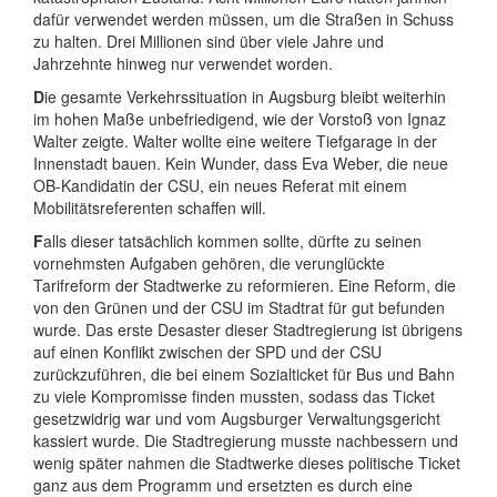
dafür verwendet werden müssen, um die Straßen in Schuss
zu halten. Drei Millionen sind über viele Jahre und
Jahrzehnte hinweg nur verwendet worden.
D
ie gesamte Verkehrssituation in Augsburg bleibt weiterhin
im hohen Maße unbefriedigend, wie der Vorstoß von Ignaz
Walter zeigte. Walter wollte eine weitere Tiefgarage in der
Innenstadt bauen. Kein Wunder, dass Eva Weber, die neue
OB-Kandidatin der CSU, ein neues Referat mit einem
Mobilitätsreferenten schaffen will.
F
alls dieser tatsächlich kommen sollte, dürfte zu seinen
vornehmsten Aufgaben gehören, die verunglückte
Tarifreform der Stadtwerke zu reformieren. Eine Reform, die
von den Grünen und der CSU im Stadtrat für gut befunden
wurde. Das erste Desaster dieser Stadtregierung ist übrigens
auf einen Konflikt zwischen der SPD und der CSU
zurückzuführen, die bei einem Sozialticket für Bus und Bahn
zu viele Kompromisse finden mussten, sodass das Ticket
gesetzwidrig war und vom Augsburger Verwaltungsgericht
kassiert wurde. Die Stadtregierung musste nachbessern und
wenig später nahmen die Stadtwerke dieses politische Ticket
ganz aus dem Programm und ersetzten es durch eine