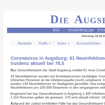
Die Augs
DAZ - Unabhängige Int
Samstag, 08.08.2
Startseite
Politik
Kultur
Kurznachrichten
Coronavirus in Augsburg: 61 Neuinfektione
Inzidenz aktuell bei 78,5
D
as Gesundheitsamt der Stadt Augsburg meldet 61 neue Covid-
43 Neuinfektionen wurden bei Kontaktpersonen bestätigter Covid
infizierten Personen ist die Infektionsquelle (noch) unbekannt
wurden 234 Neuinfektionen im Stadtgebiet gemeldet. Das entspr
Neuinfektionen pro 100.000 Einwohner in den vergangenen sie
I
nsgesamt hat das Gesundheitsamt in Augsburg 1.400 Infektion
1.114 Personen gelten als genesen, 270 sind aktuell infiziert, 
A
ufgrund der zuletzt ermittelten Fälle hat das Gesundheitsa