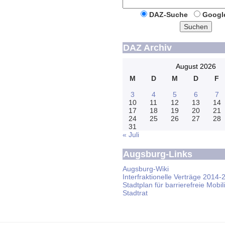
DAZ-Suche
Googl
Suchen
DAZ Archiv
August 2026
M
D
M
D
F
3
4
5
6
7
10
11
12
13
14
17
18
19
20
21
24
25
26
27
28
31
« Juli
Augsburg-Links
Augsburg-Wiki
Interfraktionelle Verträge 2014-
Stadtplan für barrierefreie Mobili
Stadtrat