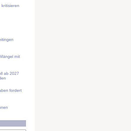
kritisieren
itingen
 Mängel mit
soll ab 2027
rden
aben fordert
Ihnen