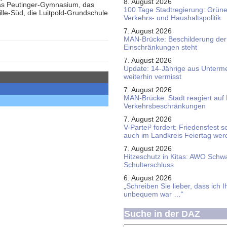
8. August 2026
 das Peutinger-Gymnasium, das
100 Tage Stadtregierung: Grüne 
lle-Süd, die Luitpold-Grundschule
Verkehrs- und Haushaltspolitik
7. August 2026
MAN-Brücke: Beschilderung der
Einschränkungen steht
7. August 2026
Update: 14-Jährige aus Unterme
weiterhin vermisst
7. August 2026
MAN-Brücke: Stadt reagiert auf
Verkehrsbeschränkungen
7. August 2026
V-Partei­³ fordert: Friedens­fest 
auch im Land­kreis Feier­tag we
7. August 2026
Hitzeschutz in Kitas: AWO Schw
Schulterschluss
6. August 2026
„Schreiben Sie lieber, dass ich 
unbequem war …“
Suche in der DAZ