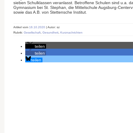
sieben Schulklassen veranlasst. Betroffene Schulen sind u.a.
Gymnasium bei St. Stephan, die Mittelschule Augsburg-Centervi
sowie das A.B. von Stettensche Institut.
Artikel vom
16.10.2020
| Autor: sz
Rubrik:
Gesellschaft
,
Gesundheit
,
Kurznachrichten
teilen
teilen
teilen