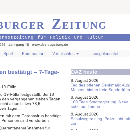
burger Zeitung
ernetzeitung für Politik und Kultur
026 - Jahrgang 18 - www.daz-augsburg.de
Sport
Kommentar
Vermischtes
… ausgeleuchtet
n bestätigt – 7-Tage-
DAZ heute
8. August 2026
Tag des offenen Denkmals: Aug
19-Fälle.
Museen bieten freie Sonderfüh
-19-Fälle festgestellt. Bei 18
8. August 2026
. In den vergangenen sieben Tagen
100 Tage Stadtregierung: Neue
icht aktuell etwa 78,5
setzt auf Tempo
ben Tagen.
8. August 2026
en mit dem Coronavirus bestätigt.
Schul­weg­trai­ning: Poli­zei übt 
16 Personen sind verstorben.
zen
mt Quarantänemaßnahmen für