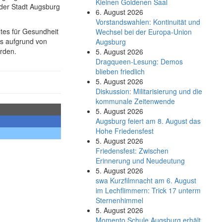
Kleinen Goldenen Saal
der Stadt Augsburg
6. August 2026
Vorstandswahlen: Kontinuität und
tes für Gesundheit
Wechsel bei der Europa-Union
ss aufgrund von
Augsburg
urden.
5. August 2026
Dragqueen-Lesung: Demos
blieben friedlich
5. August 2026
Diskussion: Mi­li­ta­ri­sie­rung und die
kommunale Zeitenwende
5. August 2026
Augsburg feiert am 8. August das
Hohe Friedensfest
5. August 2026
Friedensfest: Zwischen
Erinnerung und Neudeutung
5. August 2026
swa Kurz­film­nacht am 6. August
im Lech­flim­mern: Trick 17 unterm
Sternen­himmel
5. August 2026
Momento Schule Augsburg erhält