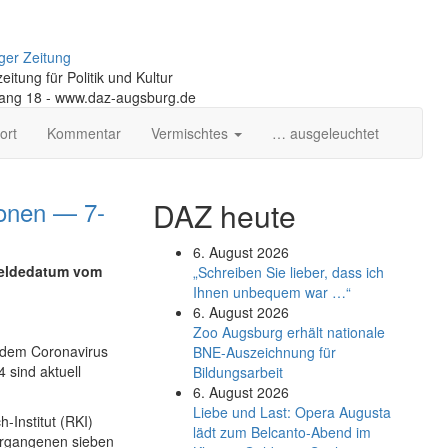
ger Zeitung
itung für Politik und Kultur
gang 18 - www.daz-augsburg.de
ort
Kommentar
Vermischtes
… ausgeleuchtet
ionen — 7-
DAZ heute
6. August 2026
 Meldedatum vom
„Schreiben Sie lieber, dass ich
Ihnen unbequem war …“
6. August 2026
Zoo Augsburg erhält nationale
t dem Coronavirus
BNE-Auszeichnung für
 sind aktuell
Bildungsarbeit
6. August 2026
Liebe und Last: Opera Augusta
-Institut (RKI)
lädt zum Belcanto-Abend im
vergangenen sieben