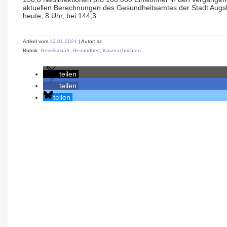
aktuellen Berechnungen des Gesundheitsamtes der Stadt Augsbu
heute, 8 Uhr, bei 144,3.
Artikel vom
12.01.2021
| Autor: sz
Rubrik:
Gesellschaft
,
Gesundheit
,
Kurznachrichten
teilen
teilen
teilen