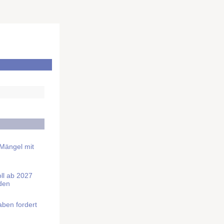
 Mängel mit
soll ab 2027
rden
aben fordert