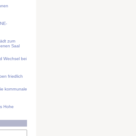
Ihnen
BNE-
lädt zum
denen Saal
nd Wechsel bei
n friedlich
nd die kommunale
as Hohe