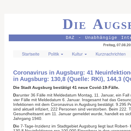
Die Augs
DAZ - Unabhängige Int
Freitag, 07.08.2
Startseite
Politik
Kultur
Kurznachrichten
Coronavirus in Augsburg: 41 Neuinfektio
in Augsburg: 130,8 (Quelle: RKI), 144,3 (Q
Die Stadt Augsburg bestätigt 41 neue Covid-19-Fälle.
D
arunter 36 Fälle mit Meldedatum Montag, 11. Januar, ein Fal
vier Fälle mit Meldedatum 6. Januar. Insgesamt hat das Gesun
Infektionen mit dem Coronavirus in Augsburg bestätigt. 9.295 
sind aktuell infiziert, 222 Personen sind verstorben. Beim 222. 
Gesundheitsamt am 11. Januar gemeldet wurde, handelt es sic
Jahrgang 1940.
D
ie 7-Tage-Inzidenz im Stadtgebiet Augsburg liegt laut Robert- K
130,8 Neuinfektionen pro 100.000 Einwohner in den vergangen