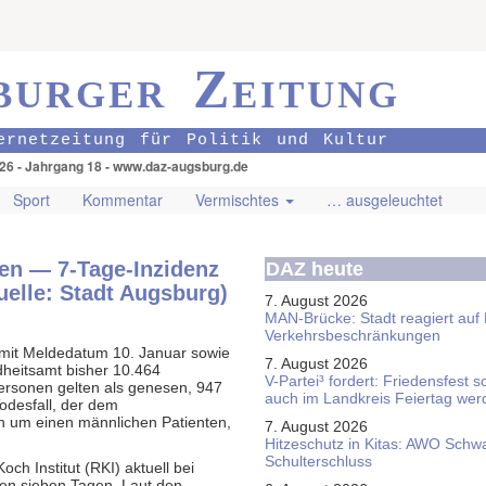
burger Zeitung
ernetzeitung für Politik und Kultur
026 - Jahrgang 18 - www.daz-augsburg.de
Sport
Kommentar
Vermischtes
… ausgeleuchtet
nen — 7-Tage-Inzidenz
DAZ heute
uelle: Stadt Augsburg)
7. August 2026
MAN-Brücke: Stadt reagiert auf
Verkehrsbeschränkungen
l mit Meldedatum 10. Januar sowie
7. August 2026
dheitsamt bisher 10.464
V-Partei­³ fordert: Friedens­fest 
Personen gelten als genesen, 947
auch im Land­kreis Feier­tag we
Todesfall, der dem
h um einen männlichen Patienten,
7. August 2026
Hitzeschutz in Kitas: AWO Schw
Schulterschluss
och Institut (RKI) aktuell bei
en sieben Tagen. Laut den