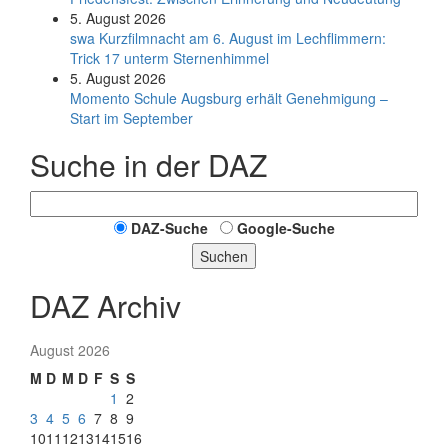
5. August 2026
swa Kurz­film­nacht am 6. August im Lech­flim­mern:
Trick 17 unterm Sternen­himmel
5. August 2026
Momento Schule Augsburg erhält Genehmigung –
Start im September
Suche in der DAZ
DAZ-Suche
Google-Suche
Suchen
DAZ Archiv
August 2026
M
D
M
D
F
S
S
1
2
3
4
5
6
7
8
9
10
11
12
13
14
15
16