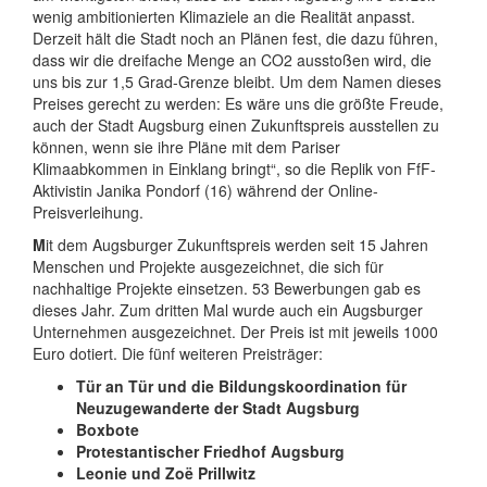
wenig ambitionierten Klimaziele an die Realität anpasst.
Derzeit hält die Stadt noch an Plänen fest, die dazu führen,
dass wir die dreifache Menge an CO2 ausstoßen wird, die
uns bis zur 1,5 Grad-Grenze bleibt. Um dem Namen dieses
Preises gerecht zu werden: Es wäre uns die größte Freude,
auch der Stadt Augsburg einen Zukunftspreis ausstellen zu
können, wenn sie ihre Pläne mit dem Pariser
Klimaabkommen in Einklang bringt“, so die Replik von FfF-
Aktivistin Janika Pondorf (16) während der Online-
Preisverleihung.
M
it dem Augsburger Zukunftspreis werden seit 15 Jahren
Menschen und Projekte ausgezeichnet, die sich für
nachhaltige Projekte einsetzen. 53 Bewerbungen gab es
dieses Jahr. Zum dritten Mal wurde auch ein Augsburger
Unternehmen ausgezeichnet. Der Preis ist mit jeweils 1000
Euro dotiert. Die fünf weiteren Preisträger:
Tür an Tür und die Bildungskoordination für
Neuzugewanderte der Stadt
Augsburg
Boxbote
Protestantischer Friedhof
Augsburg
Leonie und
Zoë Prillwitz