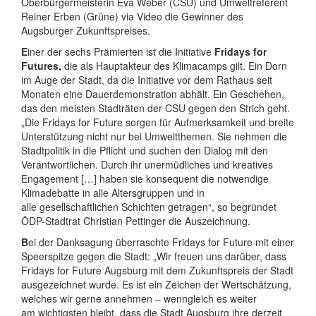
Oberbürgermeisterin Eva Weber (CSU) und Umweltreferent
Reiner Erben (Grüne) via Video die Gewinner des
Augsburger Zukunftspreises.
E
iner der sechs Prämierten ist die Initiative
Fridays for
Futures,
die als Hauptakteur des Klimacamps gilt. Ein Dorn
im Auge der Stadt, da die Initiative vor dem Rathaus seit
Monaten eine Dauerdemonstration abhält. Ein Geschehen,
das den meisten Stadträten der CSU gegen den Strich geht.
„Die Fridays for Future sorgen für Aufmerksamkeit und breite
Unterstützung nicht nur bei Umweltthemen. Sie nehmen die
Stadtpolitik in die Pflicht und suchen den Dialog mit den
Verantwortlichen. Durch ihr unermüdliches und kreatives
Engagement […] haben sie konsequent die notwendige
Klimadebatte in alle Altersgruppen und in
alle gesellschaftlichen Schichten getragen“, so begründet
ÖDP-Stadtrat Christian Pettinger die Auszeichnung.
B
ei der Danksagung überraschte Fridays for Future mit einer
Speerspitze gegen die Stadt: „Wir freuen uns darüber, dass
Fridays for Future Augsburg mit dem Zukunftspreis der Stadt
ausgezeichnet wurde. Es ist ein Zeichen der Wertschätzung,
welches wir gerne annehmen – wenngleich es weiter
am wichtigsten bleibt, dass die Stadt Augsburg ihre derzeit