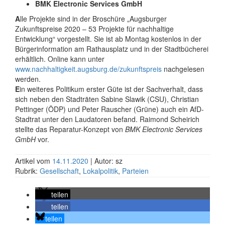
BMK Electronic Services GmbH
A
lle Projekte sind in der Broschüre „Augsburger
Zukunftspreise
2020 – 53 Projekte für nachhaltige
Entwicklung“ vorgestellt. Sie ist ab Montag kostenlos in der
Bürgerinformation am Rathausplatz und in der Stadtbücherei
erhältlich. Online kann unter
www.nachhaltigkeit.augsburg.de/zukunftspreis
nachgelesen
werden.
E
in weiteres Politikum erster Güte ist der Sachverhalt, dass
sich neben den Stadträten Sabine Slawik (CSU), Christian
Pettinger (ÖDP) und Peter Rauscher (Grüne) auch ein AfD-
Stadtrat unter den Laudatoren befand. Raimond Scheirich
stellte das Reparatur-Konzept von
BMK Electronic Services
GmbH
vor.
Artikel vom
14.11.2020
| Autor: sz
Rubrik:
Gesellschaft
,
Lokalpolitik
,
Parteien
teilen
teilen
teilen