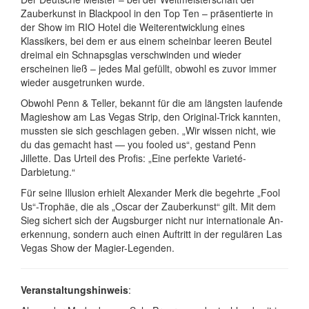
Zauber­kunst in Blackpool in den Top Ten – präsen­tierte in
der Show im RIO Hotel die Weiter­ent­wicklung eines
Klassikers, bei dem er aus einem scheinbar leeren Beutel
dreimal ein Schnapsglas verschwinden und wieder
erscheinen ließ – jedes Mal gefüllt, obwohl es zuvor immer
wieder ausgetrunken wurde.
Obwohl Penn & Teller, bekannt für die am längsten laufende
Magieshow am Las Vegas Strip, den Original-Trick kannten,
mussten sie sich geschlagen geben. „Wir wissen nicht, wie
du das gemacht hast — you fooled us“, gestand Penn
Jillette. Das Urteil des Profis: „Eine perfekte Varieté-
Darbietung.“
Für seine Illusion erhielt Alexander Merk die begehrte „Fool
Us“-Trophäe, die als „Oscar der Zauber­kunst“ gilt. Mit dem
Sieg sichert sich der Augsburger nicht nur inter­natio­nale An­
er­kennung, sondern auch einen Auftritt in der regulären Las
Vegas Show der Magier-Legenden.
Veranstaltungshinweis
: