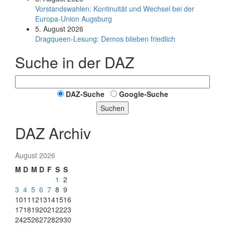
Vorstandswahlen: Kontinuität und Wechsel bei der
Europa-Union Augsburg
5. August 2026
Dragqueen-Lesung: Demos blieben friedlich
Suche in der DAZ
DAZ-Suche
Google-Suche
Suchen
DAZ Archiv
August 2026
M
D
M
D
F
S
S
1
2
3
4
5
6
7
8
9
10
11
12
13
14
15
16
17
18
19
20
21
22
23
24
25
26
27
28
29
30