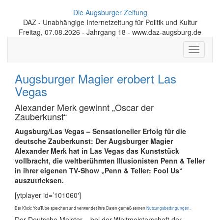
Die Augsburger Zeitung
DAZ - Unabhängige Internetzeitung für Politik und Kultur
Freitag, 07.08.2026 - Jahrgang 18 - www.daz-augsburg.de
Toggle
navigati
Augsburger Magier erobert Las
Vegas
Alexander Merk gewinnt „Oscar der
Zauberkunst“
Augsburg/Las Vegas – Sensationeller Erfolg für die
deutsche Zauber­kunst: Der Augsburger Magier
Alexander Merk hat in Las Vegas das Kunststück
vollbracht, die welt­berühmten Illusio­nisten Penn & Teller
in ihrer eigenen TV-Show „Penn & Teller: Fool Us“
auszutricksen.
[ytplayer id=’101060′]
Bei Klick: YouTube speichert und verwendet Ihre Daten gemäß seinen
Nutzungsbedingungen
.
Der Deutsche Meister – bei der Weltmeister­schaft der