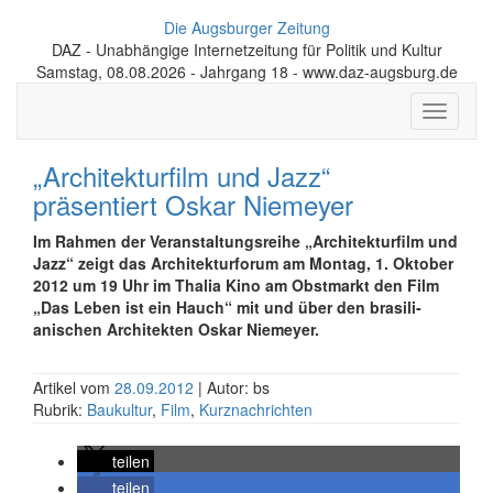
Die Augsburger Zeitung
DAZ - Unabhängige Internetzeitung für Politik und Kultur
Samstag, 08.08.2026 - Jahrgang 18 - www.daz-augsburg.de
Toggle
navigati
„Architekturfilm und Jazz“
präsentiert Oskar Niemeyer
Im Rahmen der Veranstaltungs­reihe „Architekturfilm und
Jazz“ zeigt das Architektur­forum am Montag, 1. Oktober
2012 um 19 Uhr im Thalia Kino am Obstmarkt den Film
„Das Leben ist ein Hauch“ mit und über den brasili­
anischen Architekten Oskar Niemeyer.
Artikel vom
28.09.2012
| Autor: bs
Rubrik:
Baukultur
,
Film
,
Kurznachrichten
teilen
teilen