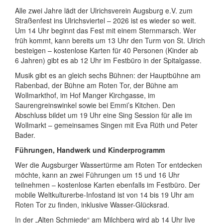
Alle zwei Jahre lädt der Ulrichsverein Augsburg e.V. zum
Straßenfest ins Ulrichsviertel – 2026 ist es wieder so weit.
Um 14 Uhr beginnt das Fest mit einem Stern­marsch. Wer
früh kommt, kann bereits um 13 Uhr den Turm von St. Ulrich
besteigen – kostenlose Karten für 40 Personen (Kinder ab
6 Jahren) gibt es ab 12 Uhr im Festbüro in der Spitalgasse.
Musik gibt es an gleich sechs Bühnen: der Haupt­bühne am
Rabenbad, der Bühne am Roten Tor, der Bühne am
Wollmarkt­hof, im Hof Manger Kirchgasse, im
Saurengreinswinkel sowie bei Emmi’s Kitchen. Den
Abschluss bildet um 19 Uhr eine Sing Session für alle im
Wollmarkt – gemeinsames Singen mit Eva Rüth und Peter
Bader.
Führungen, Handwerk und Kinder­programm
Wer die Augsburger Wasser­türme am Roten Tor entdecken
möchte, kann an zwei Führungen um 15 und 16 Uhr
teilnehmen – kostenlose Karten ebenfalls im Festbüro. Der
mobile Welt­kulturerbe-Infostand ist von 14 bis 19 Uhr am
Roten Tor zu finden, inklusive Wasser-Glücksrad.
In der „Alten Schmiede“ am Milchberg wird ab 14 Uhr live