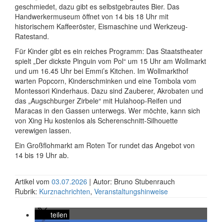
geschmiedet, dazu gibt es selbst­gebrautes Bier. Das
Handwerker­museum öffnet von 14 bis 18 Uhr mit
historischem Kaffee­röster, Eis­maschine und Werkzeug-
Ratestand.
Für Kinder gibt es ein reiches Programm: Das Staats­theater
spielt „Der dickste Pinguin vom Pol“ um 15 Uhr am Wollmarkt
und um 16.45 Uhr bei Emmi’s Kitchen. Im Wollmarkt­hof
warten Popcorn, Kinder­schminken und eine Tombola vom
Montessori Kinder­haus. Dazu sind Zauberer, Akrobaten und
das „Augschburger Zirbele“ mit Hulahoop-Reifen und
Maracas in den Gassen unterwegs. Wer möchte, kann sich
von Xing Hu kostenlos als Scherenschnitt-Silhouette
verewigen lassen.
Ein Groß­flohmarkt am Roten Tor rundet das Angebot von
14 bis 19 Uhr ab.
Artikel vom
03.07.2026
| Autor: Bruno Stubenrauch
Rubrik:
Kurznachrichten
,
Veranstaltungshinweise
teilen