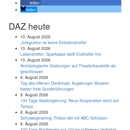
teilen
teilen
DAZ heute
10. August 2026
„Integration ist keine Einbahnstraße“
10. August 2026
Le­bens­ret­ter: Spar­kas­se stellt Erst­hel­fer frei
10. August 2026
Ar­chäo­lo­gi­sche Gra­bun­gen auf Thea­ter­bau­stel­le ab­
ge­schlos­sen
8. August 2026
Tag des offenen Denkmals: Augsburger Museen
bieten freie Sonderführungen
8. August 2026
100 Tage Stadtregierung: Neue Kooperation setzt auf
Tempo
8. August 2026
Schul­weg­trai­ning: Poli­zei übt mit ABC-Schüt­zen
8. August 2026
100 Tage Stadtregierung: Grüne kritisieren Verkehrs-