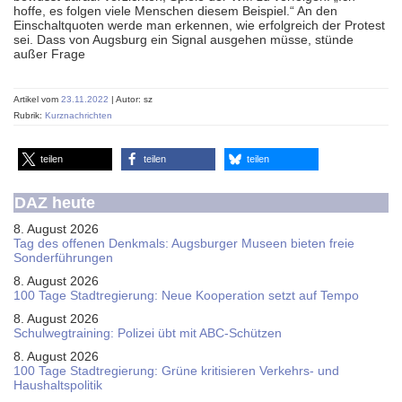
hoffe, es folgen viele Menschen diesem Beispiel.“ An den
Einschaltquoten werde man erkennen, wie erfolgreich der Protest
sei. Dass von Augsburg ein Signal ausgehen müsse, stünde
außer Frage
Artikel vom
23.11.2022
| Autor: sz
Rubrik:
Kurznachrichten
teilen
teilen
teilen
DAZ heute
8. August 2026
Tag des offenen Denkmals: Augsburger Museen bieten freie
Sonderführungen
8. August 2026
100 Tage Stadtregierung: Neue Kooperation setzt auf Tempo
8. August 2026
Schul­weg­trai­ning: Poli­zei übt mit ABC-Schüt­zen
8. August 2026
100 Tage Stadtregierung: Grüne kritisieren Verkehrs- und
Haushaltspolitik