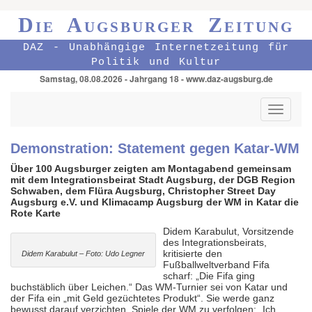
Die Augsburger Zeitung
DAZ - Unabhängige Internetzeitung für
Politik und Kultur
Samstag, 08.08.2026 - Jahrgang 18 - www.daz-augsburg.de
Toggle
navigati
Demonstration: Statement gegen Katar-WM
Über 100 Augsburger zeigten am Montagabend gemeinsam
mit dem Integrationsbeirat Stadt Augsburg, der DGB Region
Schwaben, dem Flüra Augsburg, Christopher Street Day
Augsburg e.V. und Klimacamp Augsburg der WM in Katar die
Rote Karte
Didem Karabulut, Vorsitzende
des Integrationsbeirats,
kritisierte den
Didem Karabulut – Foto: Udo Legner
Fußballweltverband Fifa
scharf: „Die Fifa ging
buchstäblich über Leichen.“ Das WM-Turnier sei von Katar und
der Fifa ein „mit Geld gezüchtetes Produkt“. Sie werde ganz
bewusst darauf verzichten, Spiele der WM zu verfolgen: „Ich