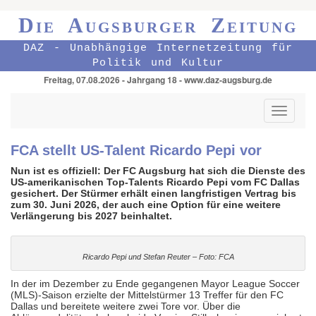
Die Augsburger Zeitung
DAZ - Unabhängige Internetzeitung für
Politik und Kultur
Freitag, 07.08.2026 - Jahrgang 18 - www.daz-augsburg.de
Toggle
navigati
FCA stellt US-Talent Ricardo Pepi vor
Nun ist es offiziell: Der FC Augsburg hat sich die Dienste des
US-amerikanischen Top-Talents Ricardo Pepi vom FC Dallas
gesichert. Der Stürmer erhält einen langfristigen Vertrag bis
zum 30. Juni 2026, der auch eine Option für eine weitere
Verlängerung bis 2027 beinhaltet.
Ricardo Pepi und Stefan Reuter – Foto: FCA
In der im Dezember zu Ende gegangenen Mayor League Soccer
(MLS)-Saison erzielte der Mittelstürmer 13 Treffer für den FC
Dallas und bereitete weitere zwei Tore vor. Über die