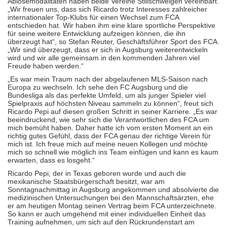
Ablösemodalitäten haben beide Vereine Stillschweigen vereinbart.
„Wir freuen uns, dass sich Ricardo trotz Interesses zahlreicher
internationaler Top-Klubs für einen Wechsel zum FCA
entschieden hat. Wir haben ihm eine klare sportliche Perspektive
für seine weitere Entwicklung aufzeigen können, die ihn
überzeugt hat“, so Stefan Reuter, Geschäftsführer Sport des FCA.
„Wir sind überzeugt, dass er sich in Augsburg weiterentwickeln
wird und wir alle gemeinsam in den kommenden Jahren viel
Freude haben werden.“
„Es war mein Traum nach der abgelaufenen MLS-Saison nach
Europa zu wechseln. Ich sehe den FC Augsburg und die
Bundesliga als das perfekte Umfeld, um als junger Spieler viel
Spielpraxis auf höchsten Niveau sammeln zu können“, freut sich
Ricardo Pepi auf diesen großen Schritt in seiner Karriere. „Es war
beeindruckend, wie sehr sich die Verantwortlichen des FCA um
mich bemüht haben. Daher hatte ich vom ersten Moment an ein
richtig gutes Gefühl, dass der FCA genau der richtige Verein für
mich ist. Ich freue mich auf meine neuen Kollegen und möchte
mich so schnell wie möglich ins Team einfügen und kann es kaum
erwarten, dass es losgeht.“
Ricardo Pepi, der in Texas geboren wurde und auch die
mexikanische Staatsbürgerschaft besitzt, war am
Sonntagnachmittag in Augsburg angekommen und absolvierte die
medizinischen Untersuchungen bei den Mannschaftsärzten, ehe
er am heutigen Montag seinen Vertrag beim FCA unterzeichnete.
So kann er auch umgehend mit einer individuellen Einheit das
Training aufnehmen, um sich auf den Rückrundenstart am