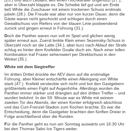
(25.) und auch LeBlanc ließ einen Hochkaräter ungenutzt (27.),
aber in Überzahl klappte es. Die Scheibe lief gut und am Ende
ließ White die Zuschauer mit einem trockenen Schuss erstmals
jubeln (28.). Die Freude war aber nur von kurzer Dauer, denn die
Gäste waren nicht geschockt und schlugen durch einen
Gewaltschuss von Riefers von der blauen Linie postwendend
zurück und gingen erneut in Führung (31.).
D
och die Panther waren nun voll im Spiel und glichen wenig
später erneut aus. Zuerst lenkte Klein einen Sezemsky-Schuss in
Überzahl noch an die Latte (34.), aber kurz nach Ablauf der Strafe
schlug es hinter dem Krefelder Goalie doch ein. Nach einer tollen
Kombination traf Fraser sehenswert per Direktschuss in den
Winkel (35.).
White mit dem Siegtreffer
Im dritten Drittel drückte der AEV dann auf die erstmalige
Führung, aber Kleiner entschärfte einen Alleingang von White
stark (47.). Krefeld versteckte sich nicht und bot den Gastgebern
größtenteils einen Fight auf Augenhöhe. Allerdings wurden die
Panther immer stärker und drängten auf den dritten Treffer – und
wurden belohnt: In der 59. Minute war es White mit seinem
zweiten Tor des Abends, der einen Konter erfolgreich abschloss
und das Curt-Frenzel-Stadion zum Kochen brachte. Es war die
Entscheidung, denn die Gastgeber brachten den fünften Dreier in
Folge anschließend über die Runden.
F
ür die Panther geht es nun am Sonntag auswärts um 16:30 Uhr
bei den Thomas Sabo Ice Tigers weiter.