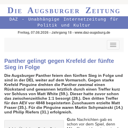
Die Augsburger Zeitung
DAZ - Unabhängige Internetzeitung für
Politik und Kultur
Freitag, 07.08.2026 - Jahrgang 18 - www.daz-augsburg.de
Toggle
navigati
Panther gelingt gegen Krefeld der fünfte
Sieg in Folge
Die Augsburger Panther feiern den fünften Sieg in Folge und
sind in der DEL weiter auf dem Vormarsch. Gegen starke
Krefeld Pinguine drehten die Panther zweimal einen
Rückstand und gewannen letztlich durch einen Treffer kurz
vor Schluss von Matt White (59.). Dieser hatte zuvor schon
das zwischenzeitliche 1:1 besorgt (28.). Den dritten Treffer
für den AEV vor 4848 begeisterten Zuschauern erzielte Matt
Fraser (35.). Für die Pinguine waren Martin Schymainski (14.)
und Philip Riefers (31.) erfolgreich.
G
ute Nachrichten gab es
schon vor dem Spiel, denn