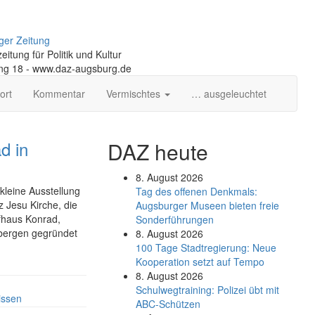
ger Zeitung
itung für Politik und Kultur
ng 18 - www.daz-augsburg.de
ort
Kommentar
Vermischtes
… ausgeleuchtet
d in
DAZ heute
8. August 2026
kleine Ausstellung
Tag des offenen Denkmals:
z Jesu Kirche, die
Augsburger Museen bieten freie
fhaus Konrad,
Sonderführungen
tbergen gegründet
8. August 2026
100 Tage Stadtregierung: Neue
Kooperation setzt auf Tempo
8. August 2026
Schul­weg­trai­ning: Poli­zei übt mit
issen
ABC-Schüt­zen