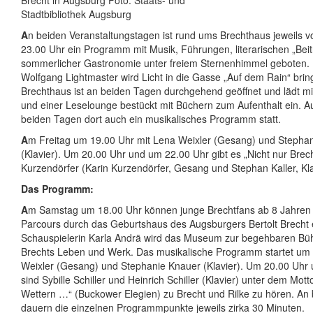
Brecht in Augsburg Foto: Staats- und
Stadtbibliothek Augsburg
A
n beiden Veranstaltungstagen ist rund ums Brechthaus jeweils v
23.00 Uhr ein Programm mit Musik, Führungen, literarischen „Bei
sommerlicher Gastronomie unter freiem Sternenhimmel geboten.
Wolfgang Lightmaster wird Licht in die Gasse „Auf dem Rain“ bri
Brechthaus ist an beiden Tagen durchgehend geöffnet und lädt mit
und einer Leselounge bestückt mit Büchern zum Aufenthalt ein. 
beiden Tagen dort auch ein musikalisches Programm statt.
A
m Freitag um 19.00 Uhr mit Lena Weixler (Gesang) und Stepha
(Klavier). Um 20.00 Uhr und um 22.00 Uhr gibt es „Nicht nur Brech
Kurzendörfer (Karin Kurzendörfer, Gesang und Stephan Kaller, Kla
Das Programm:
A
m Samstag um 18.00 Uhr können junge Brechtfans ab 8 Jahren 
Parcours durch das Geburtshaus des Augsburgers Bertolt Brecht e
Schauspielerin Karla Andrä wird das Museum zur begehbaren Bühn
Brechts Leben und Werk. Das musikalische Programm startet um 
Weixler (Gesang) und Stephanie Knauer (Klavier). Um 20.00 Uhr
sind Sybille Schiller und Heinrich Schiller (Klavier) unter dem Mot
Wettern …“ (Buckower Elegien) zu Brecht und Rilke zu hören. An
dauern die einzelnen Programmpunkte jeweils zirka 30 Minuten.