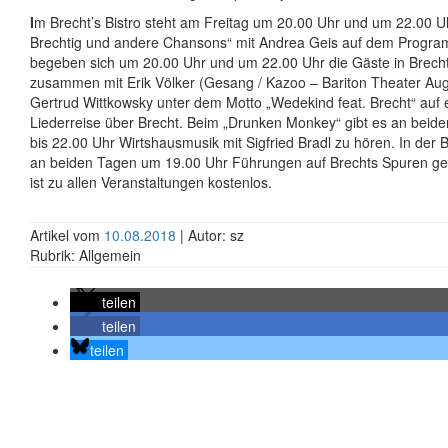
I
m Brecht’s Bistro steht am Freitag um 20.00 Uhr und um 22.00 Uh
Brechtig und andere Chansons“ mit Andrea Geis auf dem Progr
begeben sich um 20.00 Uhr und um 22.00 Uhr die Gäste in Brecht
zusammen mit Erik Völker (Gesang / Kazoo – Bariton Theater Au
Gertrud Wittkowsky unter dem Motto „Wedekind feat. Brecht“ auf 
Liederreise über Brecht. Beim „Drunken Monkey“ gibt es an beid
bis 22.00 Uhr Wirtshausmusik mit Sigfried Bradl zu hören. In der 
an beiden Tagen um 19.00 Uhr Führungen auf Brechts Spuren gebo
ist zu allen Veranstaltungen kostenlos.
Artikel vom
10.08.2018
| Autor: sz
Rubrik: Allgemein
teilen
teilen
teilen