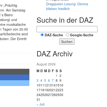
Dragqueen-Lesung: Demos
r „Prächtig
blieben friedlich
amm. Am Samstag
`s Bistro
Suche in der DAZ
gsburg) und
eine musikalische
en Tagen von 20.00
Barfüßerkirche sind
DAZ-Suche
Google-Suche
ten. Der Eintritt
Suchen
DAZ Archiv
August 2026
M
D
M
D
F
S
S
1
2
3
4
5
6
7
8
9
10
11
12
13
14
15
16
17
18
19
20
21
22
23
24
25
26
27
28
29
30
31
« Juli