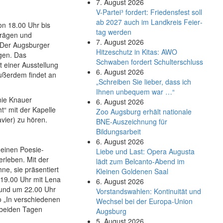
7. August 2026
V-Partei­³ fordert: Friedens­fest soll
ab 2027 auch im Land­kreis Feier­
on 18.00 Uhr bis
tag werden
trägen und
7. August 2026
 Der Augsburger
Hitzeschutz in Kitas: AWO
ngen. Das
Schwaben fordert Schulterschluss
 einer Ausstellung
6. August 2026
Außerdem findet an
„Schreiben Sie lieber, dass ich
Ihnen unbequem war …“
nie Knauer
6. August 2026
t“ mit der Kapelle
Zoo Augsburg erhält nationale
vier) zu hören.
BNE-Auszeichnung für
Bildungsarbeit
6. August 2026
einen Poesie-
Liebe und Last: Opera Augusta
rleben. Mit der
lädt zum Belcanto-Abend im
e, sie präsentiert
Kleinen Goldenen Saal
19.00 Uhr mit Lena
6. August 2026
 und um 22.00 Uhr
Vorstandswahlen: Kontinuität und
to „In verschiedenen
Wechsel bei der Europa-Union
 beiden Tagen
Augsburg
5. August 2026