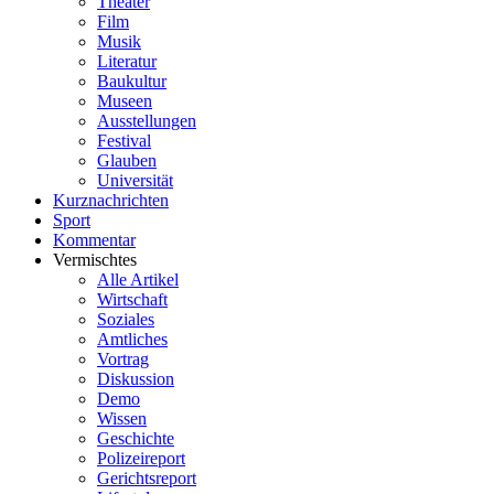
Theater
Film
Musik
Literatur
Baukultur
Museen
Ausstellungen
Festival
Glauben
Universität
Kurznachrichten
Sport
Kommentar
Vermischtes
Alle Artikel
Wirtschaft
Soziales
Amtliches
Vortrag
Diskussion
Demo
Wissen
Geschichte
Polizeireport
Gerichtsreport