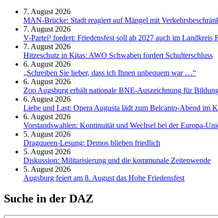
7. August 2026
MAN-Brücke: Stadt reagiert auf Mängel mit Verkehrsbeschrä
7. August 2026
V-Partei­³ fordert: Friedens­fest soll ab 2027 auch im Land­kreis 
7. August 2026
Hitzeschutz in Kitas: AWO Schwaben fordert Schulterschluss
6. August 2026
„Schreiben Sie lieber, dass ich Ihnen unbequem war …“
6. August 2026
Zoo Augsburg erhält nationale BNE-Auszeichnung für Bildung
6. August 2026
Liebe und Last: Opera Augusta lädt zum Belcanto-Abend im K
6. August 2026
Vorstandswahlen: Kontinuität und Wechsel bei der Europa-Un
5. August 2026
Dragqueen-Lesung: Demos blieben friedlich
5. August 2026
Diskussion: Mi­li­ta­ri­sie­rung und die kommunale Zeitenwende
5. August 2026
Augsburg feiert am 8. August das Hohe Friedensfest
Suche in der DAZ