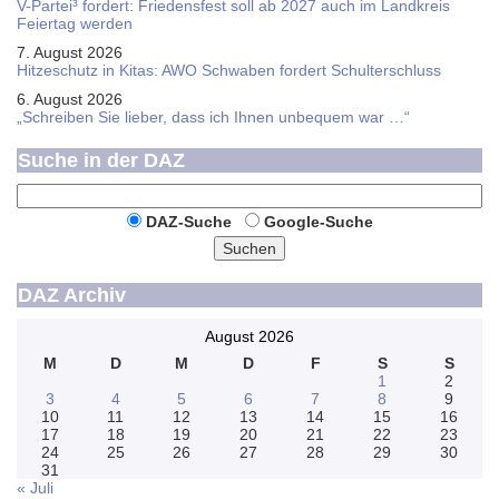
V-Partei­³ fordert: Friedens­fest soll ab 2027 auch im Land­kreis
Feier­tag werden
7. August 2026
Hitzeschutz in Kitas: AWO Schwaben fordert Schulterschluss
6. August 2026
„Schreiben Sie lieber, dass ich Ihnen unbequem war …“
Suche in der DAZ
DAZ-Suche
Google-Suche
Suchen
DAZ Archiv
August 2026
M
D
M
D
F
S
S
1
2
3
4
5
6
7
8
9
10
11
12
13
14
15
16
17
18
19
20
21
22
23
24
25
26
27
28
29
30
31
« Juli