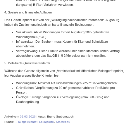
wird der Bauturbo in der Regel abgelehnt, und es wird auf das reguläre
(langsame) B-Plan-Verfahren verwiesen.
​4. Soziale und finanzielle Auflagen
Das Gesetz spricht nur von der „Würdigung nachbar­licher Interessen“. Augsburg
knüpft die Zustimmung jedoch an harte finan­zielle Bedingungen:
​Sozialquote: Ab 20 Wohnungen fordert Augsburg 30% geför­der­ten
Wohnungsbau (EOF).
​Infrastruktur: Der Bauherr muss Kosten für Kita- und Schul­plätze
übernehmen.
​Vertragszwang: Diese Punkte werden über einen städte­baulichen Vertrag
abge­sichert, den das BauGB in § 246e selbst gar nicht erwähnt.
​5. Detaillierte Qualitätsstandards
​Während das Gesetz allgemein von „Vereinbarkeit mit öffent­lichen Belangen“ spricht,
legt Augsburg spezifische Kriterien fest:
​Wohnungsmix: Maximal 1/3 Kleinst­wohnungen <25 m² in Wohngebieten;
​Grünflächen: Verpflichtung zu 10 m² gemein­schaft­licher Freifläche pro
Person;
​Ökologie: Strenge Vorgaben zur Versiegelung (max. 60–80%) und
Dachbegrünung.
Artikel vom
02.03.2026
| Autor: Bruno Stubenrauch
Rubrik:
... ausgeleuchtet
,
Lokalpolitik
,
Städtebau