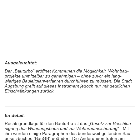
Ausgeleuchtet:
Der „Bauturbo“ eröffnet Kommunen die Möglich­keit, Wohnbau­
projekte unmittel­bar zu genehmigen – ohne zuvor ein lang­
wieriges Bau­leit­plan­verfahren durch­führen zu müssen. Die Stadt
Augsburg greift auf dieses Instrument jedoch nur mit deut­lichen
Ein­schränkungen zurück.
En détail:
Rechtsgrundlage für den Bauturbo ist das „
Gesetz zur Beschleu­
ni­gung des Wohnungs­baus und zur Wohnraum­sicherung
“ . Mit
ihm wurden einige Para­graphen des bundesweit geltenden Bau­
gesetz­buches (BauGB) geändert. Die Änderungen traten am