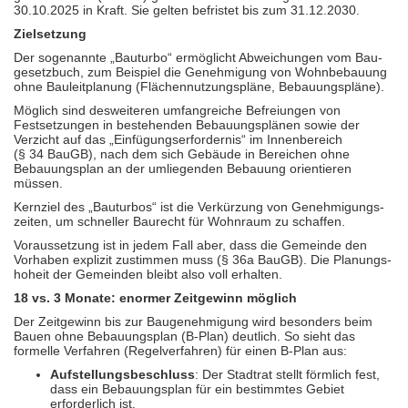
30.10.2025 in Kraft. Sie gelten befristet bis zum 31.12.2030.
Zielsetzung
Der sogenannte „Bauturbo“ ermöglicht Abwei­chungen vom Bau­
gesetz­buch, zum Beispiel die Genehmigung von Wohn­bebauung
ohne Bauleit­planung (Flächen­nutzungs­pläne, Bebauungs­pläne).
Möglich sind desweiteren umfang­reiche Befrei­ungen von
Festsetzungen in bestehenden Bebauungs­plänen sowie der
Verzicht auf das „Einfügungs­erfordernis“ im Innen­bereich
(§ 34 BauGB), nach dem sich Gebäude in Bereichen ohne
Bebauungs­plan an der um­liegen­den Bebauung orien­tieren
müssen.
Kernziel des „Bauturbos“ ist die Verkürzung von Genehmi­gungs­
zeiten, um schneller Baurecht für Wohnraum zu schaffen.
Voraussetzung ist in jedem Fall aber, dass die Gemeinde den
Vorhaben explizit zustimmen muss (§ 36a BauGB). Die Planungs­
hoheit der Gemeinden bleibt also voll erhalten.
18 vs. 3 Monate: enormer Zeitgewinn möglich
Der Zeitgewinn bis zur Baugenehmigung wird besonders beim
Bauen ohne Bebauungs­plan (B-Plan) deutlich. So sieht das
formelle Verfahren (Regel­verfahren) für einen B-Plan aus:
Aufstellungsbeschluss
: Der Stadtrat stellt förmlich fest,
dass ein Bebauungs­plan für ein bestimmtes Gebiet
erforder­lich ist.