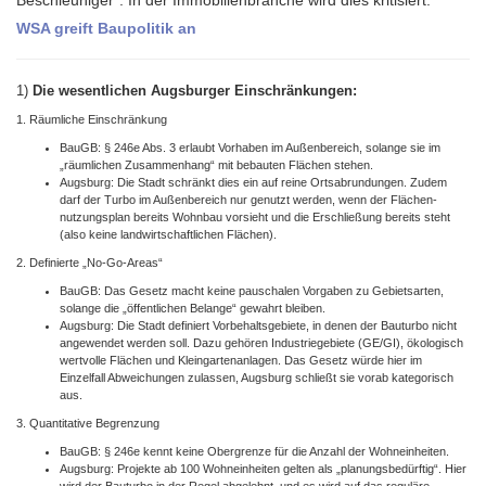
Beschleuniger“. In der Immobilien­branche wird dies kritisiert.
WSA greift Baupolitik an
1)
Die wesentlichen Augsburger Einschränkungen:
​1. Räumliche Einschränkung
​BauGB: § 246e Abs. 3 erlaubt Vorhaben im Außen­bereich, solange sie im
„räumlichen Zusammen­hang“ mit bebauten Flächen stehen.
Augsburg: Die Stadt schränkt dies ein auf reine Orts­abrundungen. Zudem
​
darf der Turbo im Außen­bereich nur genutzt werden, wenn der Flächen­
nutzungs­plan bereits Wohnbau vorsieht und die Erschlie­ßung bereits steht
(also keine landwirt­schaft­lichen Flächen).
​2. Definierte „No-Go-Areas“
​BauGB: Das Gesetz macht keine pauschalen Vorgaben zu Gebietsarten,
solange die „öffent­lichen Belange“ gewahrt bleiben.
​Augsburg: Die Stadt definiert Vorbehalts­gebiete, in denen der Bauturbo nicht
angewendet werden soll. Dazu gehören Industrie­gebiete (GE/GI), ökologisch
wertvolle Flächen und Klein­garten­anlagen. Das Gesetz würde hier im
Einzelfall Abweichungen zulassen, Augsburg schließt sie vorab kategorisch
aus.
​3. Quantitative Begrenzung
​BauGB: § 246e kennt keine Obergrenze für die Anzahl der Wohneinheiten.
​Augsburg: Projekte ab 100 Wohneinheiten gelten als „planungs­bedürftig“. Hier