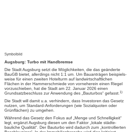
Symbolbild
Augsburg: Turbo mit Handbremse
Die Stadt Augsburg setzt die Möglichkeiten, die das geänderte
BauGB bietet, allerdings nicht 1:1 um. Um Bauanträgen beispiels­
weise für einen zweiten Hotelturm auf landwirt­schaft­lichen
Flächen in der Hammer­schmiede von vorne­herein einen Riegel
vorzu­schieben, hat die Stadt am 22. Januar 2026 einen
1)
Grundsatz­beschluss zur Anwendung des „Bauturbos“ gefasst.
Die Stadt will damit u.a. verhindern, dass Investoren das Gesetz
nutzen, um Standard-Anforde­rungen (wie Sozial­quoten oder
Grünflächen) zu umgehen.
Während das Gesetz den Fokus auf „Menge und Schnellig­keit“
legt, ergänzt Augsburg diesen um den Faktor „lokale städte­
bauliche Qualität“. Der Bauturbo wird dadurch zum „kontrol­lierten