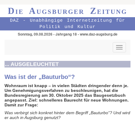
Die Augsburger Zeitung
DAZ - Unabhängige Internetzeitung für
Politik und Kultur
Sonntag, 09.08.2026 - Jahrgang 18 - www.daz-augsburg.de
Toggle
navigati
... AUSGELEUCHTET
Was ist der „Bauturbo“?
Wohnraum ist knapp – in vielen Städten dringender denn je.
Um Genehmigungs­verfahren zu beschleu­nigen, hat die
Bundes­regierung am 30. Oktober 2025 das Baugesetz­buch
angepasst. Ziel: schnelleres Baurecht für neue Wohnungen.
Damit zur Frage:
Was verbirgt sich konkret hinter dem Begriff „Bauturbo“? Und wird
er auch in Augsburg genutzt?