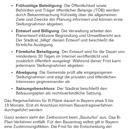
Frühzeitige Beteiligung
: Die Öffent­lich­keit sowie
Behörden und Träger öffent­licher Belange (TÖB) werden
durch Bekannt­machung frühzeitig über die allgemeinen
Ziele und Zwecke der Planung informiert und können erste
Stellung­nahmen abgeben.
Entwurf und Billigung
: Die Verwaltung arbeitet den
Planentwurf inklusive Begründung und Umwelt­bericht aus.
Der Stadtrat „billigt“ diesen Entwurf und beschließt die
förmliche Auslegung.
Förmliche Beteiligung
: Der Entwurf wird für die Dauer von
mindestens 30 Tagen im Internet veröffent­licht und
zusätzlich öffent­lich ausgelegt. Während dieser Frist kann
jedermann Stellung­nahmen abgeben.
Abwägung
: Die Gemeinde prüft alle einge­gangenen
Stellung­nahmen und wägt die privaten und öffent­lichen
Interessen gegen­einander ab.
Satzungsbeschluss
: Der Stadtrat beschließt den
Bebauungs­plan als rechts­ver­bind­liche Satzung.
Das Regelverfahren für B-Pläne dauert in Bayern etwa 9 bis
18 Monate. Erst im Anschluss können Bauantrags­verfahren
durch­geführt werden.
Ganz anders sieht der Zeithorizont beim „Bauturbo“ aus: Das B-
Plan-Verfahren entfällt. Für den Bauantrag selbst gilt in Bayern
eine Zustimmungs­fiktion. Die Frist für die Ent­scheidung der