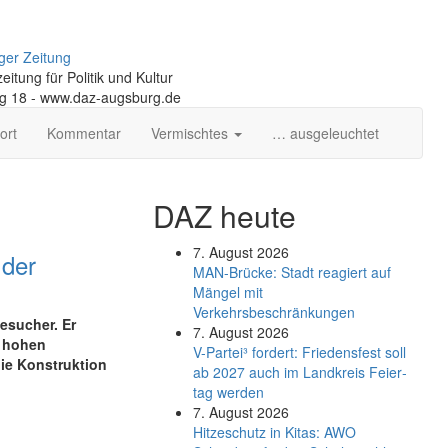
ger Zeitung
itung für Politik und Kultur
ng 18 - www.daz-augsburg.de
ort
Kommentar
Vermischtes
… ausgeleuchtet
DAZ heute
7. August 2026
 der
MAN-Brücke: Stadt reagiert auf
Mängel mit
Verkehrsbeschränkungen
esucher. Er
7. August 2026
r hohen
V-Partei­³ fordert: Friedens­fest soll
die Konstruktion
ab 2027 auch im Land­kreis Feier­
tag werden
7. August 2026
Hitzeschutz in Kitas: AWO