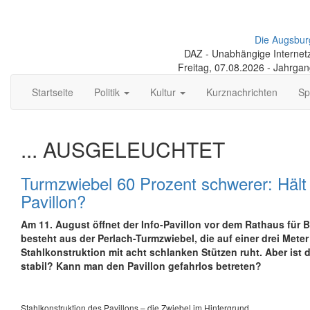
Die Augsbur
DAZ - Unabhängige Internetze
Freitag, 07.08.2026 - Jahrga
Startseite
Politik
Kultur
Kurznachrichten
Sp
... AUSGELEUCHTET
Turmzwiebel 60 Prozent schwerer: Hält
Pavillon?
Am 11. August öffnet der Info-Pavillon vor dem Rathaus für B
besteht aus der Perlach-Turmzwiebel, die auf einer drei Mete
Stahlkonstruktion mit acht schlanken Stützen ruht. Aber ist 
stabil? Kann man den Pavillon gefahrlos betreten?
Stahlkonstruktion des Pavillons – die Zwiebel im Hintergrund