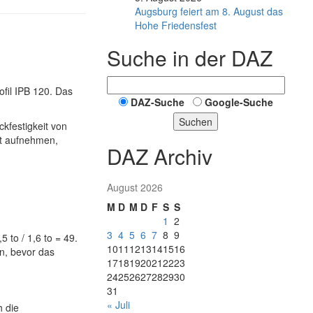
Augsburg feiert am 8. August das
Hohe Friedensfest
Suche in der DAZ
ofil IPB 120. Das
DAZ-Suche
Google-Suche
Suchen
kfestigkeit von
ft aufnehmen,
DAZ Archiv
August 2026
M
D
M
D
F
S
S
1
2
3
4
5
6
7
8
9
 to / 1,6 to = 49.
10
11
12
13
14
15
16
en, bevor das
17
18
19
20
21
22
23
24
25
26
27
28
29
30
31
« Juli
h die