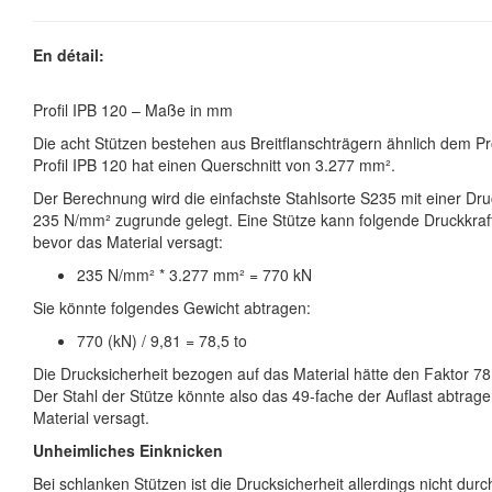
En détail:
Profil IPB 120 – Maße in mm
Die acht Stützen bestehen aus Breitflanschträgern ähnlich dem Pr
Profil IPB 120 hat einen Querschnitt von 3.277 mm².
Der Berechnung wird die einfachste Stahlsorte S235 mit einer Druc
235 N/mm² zugrunde gelegt. Eine Stütze kann folgende Druckkra
bevor das Material versagt:
235 N/mm² * 3.277 mm² = 770 kN
Sie könnte folgendes Gewicht abtragen:
770 (kN) / 9,81 = 78,5 to
Die Drucksicherheit bezogen auf das Material hätte den Faktor 78,5
Der Stahl der Stütze könnte also das 49-fache der Auflast abtrag
Material versagt.
Unheimliches Einknicken
Bei schlanken Stützen ist die Drucksicherheit allerdings nicht durc