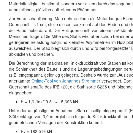
Materialfestigkeit bestimmt, sondern vor allem durch das sogenan
unheimliches, plötzlich auftretendes Phänomen.
Zur Veranschaulichung: Man nehme einen ein Meter langen Eich
Querschnitt 1×1 cm, stelle diesen senkrecht auf den Boden und d
der Handfläche darauf. Der Holzquerschnitt von einem cm² könnt
Menschen tragen. Die Mitte des Stabs wird aber schon bei einer w
geringeren Belastung aufgrund kleinster Asymmetrien im Holz plötzl
ausweichen. Der Stab biegt sich durch und wird bei fortgesetzter 
abknicken und brechen.
Die Berechnung der maximalen Knickdruckkraft von Stäben ist k
die Schlankheit des Bauteils und die Lagerungsbedingungen berü
(z.B. eingespannt, gelenkig gelagert). Deshalb wurde zur „Ausleu
anerkannte
Online-Tool von Johannes Strommer
verwendet. Dort
Querschnittsmaße des IPB 120, die Stahlsorte S235 und folgende 
eingegeben:
F = 1,6 (to) * 9,81 = 15,696 kN
Unter der ungünstigsten Annahme „Stab einseitig eingespannt“ (Eul
Stützenlänge von 3,0 m ergibt sich folgende Knickdruckkraft, bei 
geometrischen Versagen der Konstruktion kommt:
F
= 182,519 kN
K