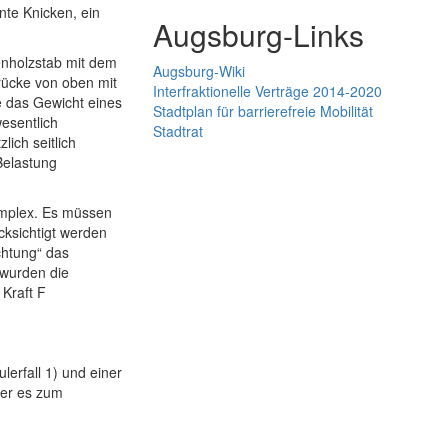
nte Knicken, ein
Augsburg-Links
enholzstab mit dem
Augsburg-Wiki
rücke von oben mit
Interfraktionelle Verträge 2014-2020
e das Gewicht eines
Stadtplan für barrierefreie Mobilität
esentlich
Stadtrat
ich seitlich
Belastung
omplex. Es müssen
cksichtigt werden
chtung“ das
 wurden die
Kraft F
erfall 1) und einer
der es zum