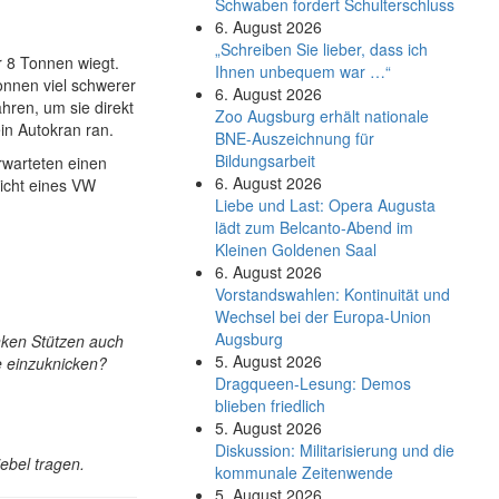
Schwaben fordert Schulterschluss
6. August 2026
„Schreiben Sie lieber, dass ich
 8 Tonnen wiegt.
Ihnen unbequem war …“
onnen viel schwerer
6. August 2026
hren, um sie direkt
Zoo Augsburg erhält nationale
in Autokran ran.
BNE-Auszeichnung für
Bildungsarbeit
erwarteten einen
6. August 2026
icht eines VW
Liebe und Last: Opera Augusta
lädt zum Belcanto-Abend im
Kleinen Goldenen Saal
6. August 2026
Vorstandswahlen: Kontinuität und
Wechsel bei der Europa-Union
Augsburg
anken Stützen auch
5. August 2026
e einzuknicken?
Dragqueen-Lesung: Demos
blieben friedlich
5. August 2026
Diskussion: Mi­li­ta­ri­sie­rung und die
ebel tragen.
kommunale Zeitenwende
5. August 2026