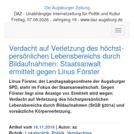
Die Augsburger Zeitung
DAZ - Unabhängige Internetzeitung für Politik und Kultur
Freitag, 07.08.2026 - Jahrgang 18 - www.daz-augsburg.de
Toggle
navigati
Verdacht auf Verletzung des höchst­
persönlichen Lebensbereichs durch
Bildaufnahmen: Staatsanwalt
ermittelt gegen Linus Förster
Linus Förster, der Landtagsabgeordnete der Augsburger
SPD, steht im Fokus der Staatsanwaltschaft. Gegen
Förster liegt eine Anzeige vor. Ermittelt wird wegen
Verdacht auf Verletzung des höchstpersönlichen
Lebensbereichs durch Bildaufnahmen (StGB §201a) und
vorsätzliche Körperverletzung.
Artikel vom
16.11.2016
| Autor: sz
Rubrik:
Lokalpolitik
,
Politik
,
Vermischtes