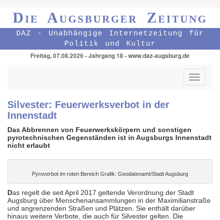
Die Augsburger Zeitung
DAZ - Unabhängige Internetzeitung für
Politik und Kultur
Freitag, 07.08.2026 - Jahrgang 18 - www.daz-augsburg.de
Toggle
navigati
Silvester: Feuerwerksverbot in der
Innenstadt
Das Abbrennen von Feuerwerkskörpern und sonstigen
pyrotechnischen Gegenständen ist in Augsburgs Innenstadt
nicht erlaubt
Pyroverbot im roten Bereich Grafik: Geodatenamt/Stadt Augsburg
D
as regelt die seit April 2017 geltende Verordnung der Stadt
Augsburg über Menschenansammlungen in der Maximilianstraße
und angrenzenden Straßen und Plätzen. Sie enthält darüber
hinaus weitere Verbote, die auch für Silvester gelten. Die