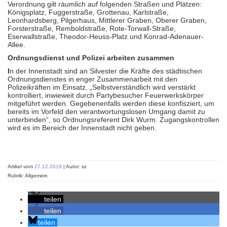
Verordnung gilt räumlich auf folgenden Straßen und Plätzen:
Königsplatz, Fuggerstraße, Grottenau, Karlstraße,
Leonhardsberg, Pilgerhaus, Mittlerer Graben, Oberer Graben,
Forsterstraße, Remboldstraße, Rote-Torwall-Straße,
Eserwallstraße, Theodor-Heuss-Platz und Konrad-Adenauer-
Allee.
Ordnungsdienst und Polizei arbeiten zusammen
I
n der Innenstadt sind an Silvester die Kräfte des städtischen
Ordnungsdienstes in enger Zusammenarbeit mit den
Polizeikräften im Einsatz. „Selbstverständlich wird verstärkt
kontrolliert, inwieweit durch Partybesucher Feuerwerkskörper
mitgeführt werden. Gegebenenfalls werden diese konfisziert, um
bereits im Vorfeld den verantwortungslosen Umgang damit zu
unterbinden“, so Ordnungsreferent Dirk Wurm. Zugangskontrollen
wird es im Bereich der Innenstadt nicht geben.
Artikel vom
27.12.2019
| Autor: sz
Rubrik: Allgemein
teilen
teilen
teilen