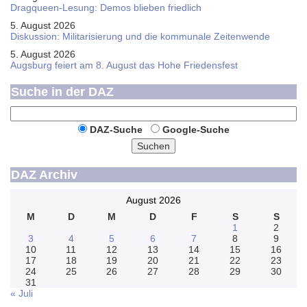
Dragqueen-Lesung: Demos blieben friedlich
5. August 2026
Diskussion: Mi­li­ta­ri­sie­rung und die kommunale Zeitenwende
5. August 2026
Augsburg feiert am 8. August das Hohe Friedensfest
Suche in der DAZ
DAZ-Suche
Google-Suche
Suchen
DAZ Archiv
August 2026
M
D
M
D
F
S
S
1
2
3
4
5
6
7
8
9
10
11
12
13
14
15
16
17
18
19
20
21
22
23
24
25
26
27
28
29
30
31
« Juli