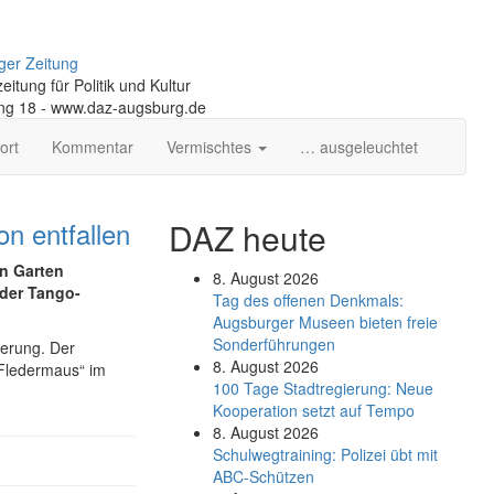
ger Zeitung
itung für Politik und Kultur
ng 18 - www.daz-augsburg.de
ort
Kommentar
Vermischtes
… ausgeleuchtet
n entfallen
DAZ heute
en Garten
8. August 2026
der Tango-
Tag des offenen Denkmals:
Augsburger Museen bieten freie
Sonderführungen
terung. Der
8. August 2026
 Fledermaus“ im
100 Tage Stadtregierung: Neue
Kooperation setzt auf Tempo
8. August 2026
Schul­weg­trai­ning: Poli­zei übt mit
ABC-Schüt­zen