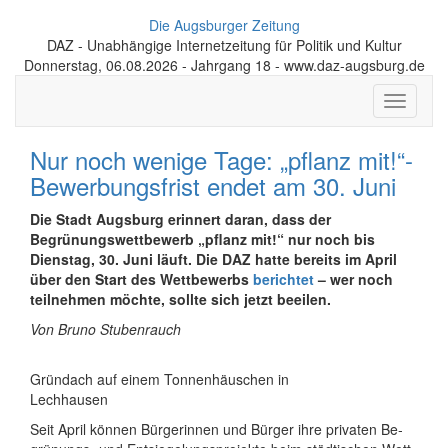
Die Augsburger Zeitung
DAZ - Unabhängige Internetzeitung für Politik und Kultur
Donnerstag, 06.08.2026 - Jahrgang 18 - www.daz-augsburg.de
Toggle
navigati
Nur noch wenige Tage: „pflanz mit!“-
Bewerbungsfrist endet am 30. Juni
Die Stadt Augsburg erinnert daran, dass der
Begrünungs­wett­bewerb „pflanz mit!“ nur noch bis
Dienstag, 30. Juni läuft. Die DAZ hatte bereits im April
über den Start des Wettbewerbs
berichtet
– wer noch
teilnehmen möchte, sollte sich jetzt beeilen.
Von Bruno Stubenrauch
Gründach auf einem Tonnen­häuschen in
Lechhausen
Seit April können Bürge­rinnen und Bür­ger ihre pri­vaten Be­