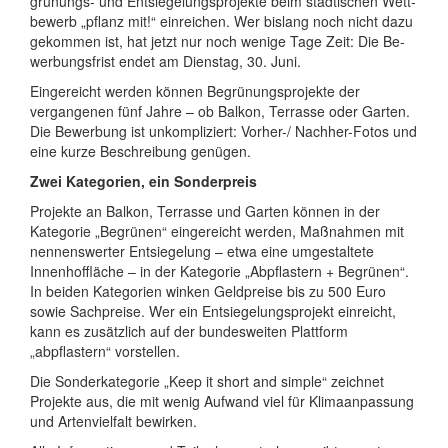
grü­nungs- und Ent­sie­ge­lungs­pro­jekte beim städti­schen Wett­
bewerb „pflanz mit!“ ein­reichen. Wer bis­lang noch nicht dazu
ge­kommen ist, hat jetzt nur noch wenige Tage Zeit: Die Be­
wer­bungs­frist endet am Dienstag, 30. Juni.
Eingereicht werden können Begrünungs­projekte der
vergangenen fünf Jahre – ob Balkon, Ter­rasse oder Gar­ten.
Die Be­wer­bung ist un­komp­li­­ziert: Vorher-/ Nach­her-Fotos und
eine kurze Be­schrei­bung genügen.
Zwei Kategorien, ein Sonderpreis
Projekte an Balkon, Terrasse und Garten können in der
Kategorie „Begrünen“ eingereicht werden, Maßnahmen mit
nennens­werter Ent­siege­lung – etwa eine umge­staltete
Innen­hof­fläche – in der Kategorie „Abpflastern + Begrünen“.
In beiden Kategorien winken Geldpreise bis zu 500 Euro
sowie Sachpreise. Wer ein Ent­sie­ge­lungs­projekt einreicht,
kann es zusätzlich auf der bundes­weiten Plattform
„abpflastern“ vorstellen.
Die Sonderkategorie „Keep it short and simple“ zeichnet
Projekte aus, die mit wenig Aufwand viel für Klima­anpassung
und Arten­vielfalt bewirken.