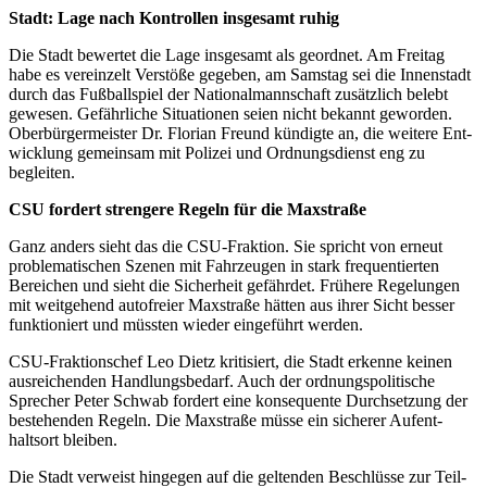
Stadt: Lage nach Kontrollen insgesamt ruhig
Die Stadt bewertet die Lage insgesamt als geordnet. Am Freitag
habe es vereinzelt Verstöße gegeben, am Samstag sei die Innenstadt
durch das Fußball­spiel der National­mann­schaft zusätzlich belebt
gewesen. Gefährliche Situa­tionen seien nicht bekannt geworden.
Ober­bürger­meister Dr. Florian Freund kündigte an, die weitere Ent­
wicklung gemeinsam mit Polizei und Ordnungs­dienst eng zu
begleiten.
CSU fordert strengere Regeln für die Maxstraße
Ganz anders sieht das die CSU-Fraktion. Sie spricht von erneut
proble­matischen Szenen mit Fahrzeugen in stark frequen­tierten
Bereichen und sieht die Sicherheit gefährdet. Frühere Regelungen
mit weitgehend autofreier Maxstraße hätten aus ihrer Sicht besser
funktio­niert und müssten wieder eingeführt werden.
CSU-Fraktionschef Leo Dietz kritisiert, die Stadt erkenne keinen
aus­reichen­den Handlungs­bedarf. Auch der ordnungs­politi­sche
Sprecher Peter Schwab fordert eine konse­quente Durch­setzung der
beste­henden Regeln. Die Maxstraße müsse ein sicherer Aufent­
haltsort bleiben.
Die Stadt verweist hingegen auf die geltenden Beschlüsse zur Teil­