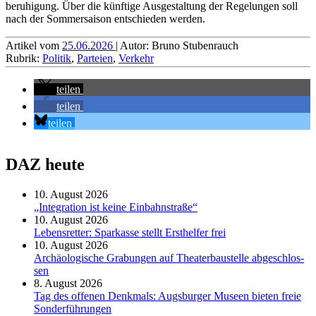
beruhigung. Über die künftige Aus­gestal­tung der Regelungen soll
nach der Sommer­saison entschieden werden.
Artikel vom
25.06.2026
| Autor: Bruno Stubenrauch
Rubrik:
Politik
,
Parteien
,
Verkehr
teilen
teilen
teilen
DAZ heute
10. August 2026
„Integration ist keine Einbahnstraße“
10. August 2026
Le­bens­ret­ter: Spar­kas­se stellt Erst­hel­fer frei
10. August 2026
Ar­chäo­lo­gi­sche Gra­bun­gen auf Thea­ter­bau­stel­le ab­ge­schlos­
sen
8. August 2026
Tag des offenen Denkmals: Augsburger Museen bieten freie
Sonderführungen