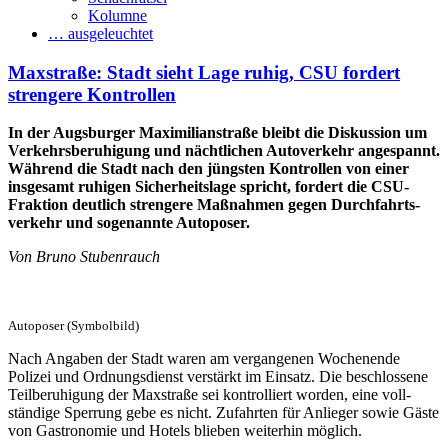
Kolumne
… ausgeleuchtet
Maxstraße: Stadt sieht Lage ruhig, CSU fordert
strengere Kontrollen
In der Augsburger Maximilianstraße bleibt die Diskussion um
Verkehrs­beruhigung und nächtlichen Autoverkehr angespannt.
Während die Stadt nach den jüngsten Kontrollen von einer
insgesamt ruhigen Sicher­heitslage spricht, fordert die CSU-
Fraktion deutlich strengere Maßnahmen gegen Durch­fahrts­
verkehr und sogenannte Autoposer.
Von Bruno Stubenrauch
Autoposer (Symbolbild)
Nach Angaben der Stadt waren am vergangenen Wochenende
Polizei und Ordnungs­dienst verstärkt im Einsatz. Die beschlos­sene
Teil­beruhigung der Maxstraße sei kontrol­liert worden, eine voll­
ständige Sperrung gebe es nicht. Zufahrten für Anlieger sowie Gäste
von Gastronomie und Hotels blieben weiterhin möglich.