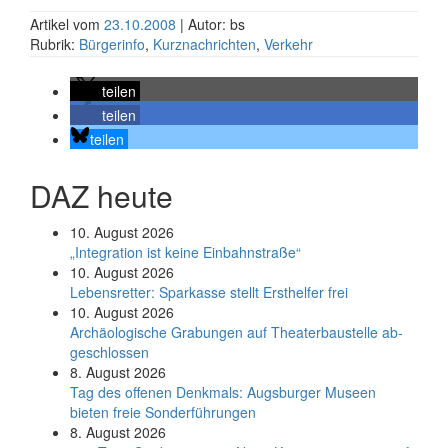
Artikel vom
23.10.2008
| Autor: bs
Rubrik:
Bürgerinfo
,
Kurznachrichten
,
Verkehr
teilen
teilen
teilen
DAZ heute
10. August 2026
„Integration ist keine Einbahnstraße“
10. August 2026
Le­bens­ret­ter: Spar­kas­se stellt Erst­hel­fer frei
10. August 2026
Ar­chäo­lo­gi­sche Gra­bun­gen auf Thea­ter­bau­stel­le ab­
ge­schlos­sen
8. August 2026
Tag des offenen Denkmals: Augsburger Museen
bieten freie Sonderführungen
8. August 2026