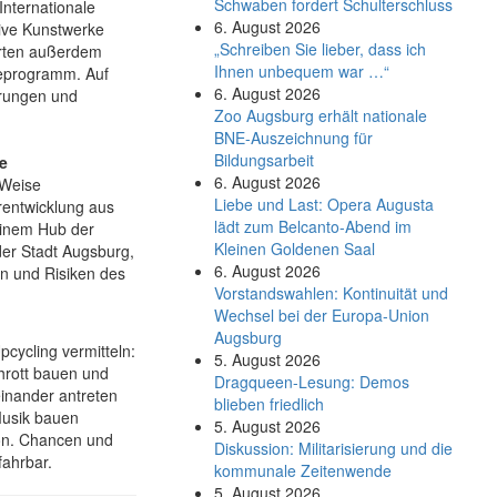
Schwaben fordert Schulterschluss
Internationale
6. August 2026
tive Kunstwerke
„Schreiben Sie lieber, dass ich
rten außerdem
Ihnen unbequem war …“
ceprogramm. Auf
6. August 2026
rungen und
Zoo Augsburg erhält nationale
BNE-Auszeichnung für
Bildungsarbeit
e
6. August 2026
 Weise
Liebe und Last: Opera Augusta
rentwicklung aus
lädt zum Belcanto-Abend im
einem Hub der
Kleinen Goldenen Saal
der Stadt Augsburg,
6. August 2026
en und Risiken des
Vorstandswahlen: Kontinuität und
Wechsel bei der Europa-Union
Augsburg
Upcycling vermitteln:
5. August 2026
hrott bauen und
Dragqueen-Lesung: Demos
inander antreten
blieben friedlich
Musik bauen
5. August 2026
ion. Chancen und
Diskussion: Mi­li­ta­ri­sie­rung und die
fahrbar.
kommunale Zeitenwende
5. August 2026