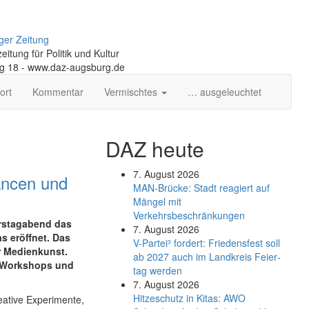
ger Zeitung
itung für Politik und Kultur
ng 18 - www.daz-augsburg.de
ort
Kommentar
Vermischtes
… ausgeleuchtet
DAZ heute
7. August 2026
ancen und
MAN-Brücke: Stadt reagiert auf
Mängel mit
Verkehrsbeschränkungen
rstagabend das
7. August 2026
s eröffnet. Das
V-Partei­³ fordert: Friedens­fest soll
er Medienkunst.
ab 2027 auch im Land­kreis Feier­
, Workshops und
tag werden
7. August 2026
Hitzeschutz in Kitas: AWO
reative Experimente,