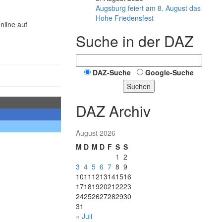
Augsburg feiert am 8. August das
Hohe Friedensfest
nline auf
Suche in der DAZ
DAZ-Suche
Google-Suche
Suchen
DAZ Archiv
August 2026
M
D
M
D
F
S
S
1
2
3
4
5
6
7
8
9
10
11
12
13
14
15
16
17
18
19
20
21
22
23
24
25
26
27
28
29
30
31
« Juli