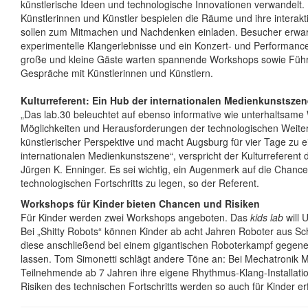
künstlerische Ideen und technologische Innovationen verwandelt. 
Künstlerinnen und Künstler bespielen die Räume und ihre interak
sollen zum Mitmachen und Nachdenken einladen. Besucher erwa
experimentelle Klangerlebnisse und ein Konzert- und Performan
große und kleine Gäste warten spannende Workshops sowie Füh
Gespräche mit Künstlerinnen und Künstlern.
Kulturreferent: Ein Hub der internationalen Medienkunstszen
„Das lab.30 beleuchtet auf ebenso informative wie unterhaltsame
Möglichkeiten und Herausforderungen der technologischen Weite
künstlerischer Perspektive und macht Augsburg für vier Tage zu 
internationalen Medienkunstszene“, verspricht der Kulturreferent 
Jürgen K. Enninger. Es sei wichtig, ein Augenmerk auf die Chanc
technologischen Fortschritts zu legen, so der Referent.
Workshops für Kinder bieten Chancen und Risiken
Für Kinder werden zwei Workshops angeboten. Das
kids lab
will 
Bei „Shitty Robots“ können Kinder ab acht Jahren Roboter aus Sc
diese anschließend bei einem gigantischen Roboterkampf gegene
lassen. Tom Simonetti schlägt andere Töne an: Bei Mechatronik 
Teilnehmende ab 7 Jahren ihre eigene Rhythmus-Klang-Installat
Risiken des technischen Fortschritts werden so auch für Kinder er