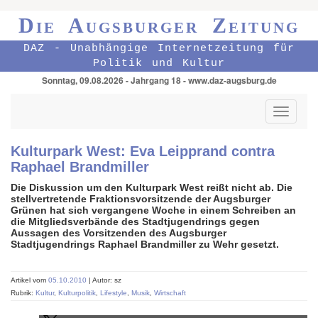
Die Augsburger Zeitung
DAZ - Unabhängige Internetzeitung für
Politik und Kultur
Sonntag, 09.08.2026 - Jahrgang 18 - www.daz-augsburg.de
Toggle
navigati
Kulturpark West: Eva Leipprand contra
Raphael Brandmiller
Die Diskussion um den Kulturpark West reißt nicht ab. Die
stellvertretende Fraktionsvorsitzende der Augsburger
Grünen hat sich vergangene Woche in einem Schreiben an
die Mitgliedsverbände des Stadtjugendrings gegen
Aussagen des Vorsitzenden des Augsburger
Stadtjugendrings Raphael Brandmiller zu Wehr gesetzt.
Artikel vom
05.10.2010
| Autor: sz
Rubrik:
Kultur
,
Kulturpolitik
,
Lifestyle
,
Musik
,
Wirtschaft