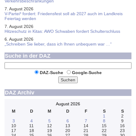
Verkehrsbeschränkungen
7. August 2026
V-Partei­³ fordert: Friedens­fest soll ab 2027 auch im Land­kreis
Feier­tag werden
7. August 2026
Hitzeschutz in Kitas: AWO Schwaben fordert Schulterschluss
6. August 2026
„Schreiben Sie lieber, dass ich Ihnen unbequem war …“
Suche in der DAZ
DAZ-Suche
Google-Suche
Suchen
DAZ Archiv
August 2026
M
D
M
D
F
S
S
1
2
3
4
5
6
7
8
9
10
11
12
13
14
15
16
17
18
19
20
21
22
23
24
25
26
27
28
29
30