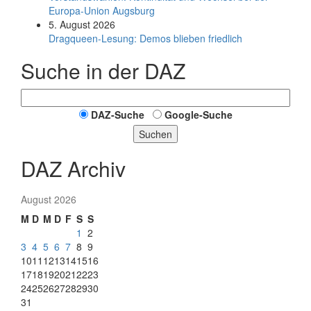
Europa-Union Augsburg
5. August 2026
Dragqueen-Lesung: Demos blieben friedlich
Suche in der DAZ
DAZ-Suche
Google-Suche
Suchen
DAZ Archiv
August 2026
M
D
M
D
F
S
S
1
2
3
4
5
6
7
8
9
10
11
12
13
14
15
16
17
18
19
20
21
22
23
24
25
26
27
28
29
30
31