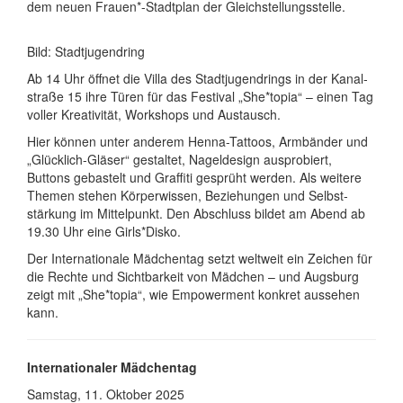
dem neuen Frauen*-Stadtplan der Gleich­stellungs­stelle.
Bild: Stadtjugendring
Ab 14 Uhr öffnet die Villa des Stadt­jugend­rings in der Kanal­
straße 15 ihre Türen für das Festival „She*topia“ – einen Tag
voller Krea­tivität, Work­shops und Austausch.
Hier können unter anderem Henna-Tattoos, Arm­bänder und
„Glücklich-Gläser“ gestaltet, Nagel­design aus­probiert,
Buttons gebastelt und Graffiti gesprüht werden. Als weitere
Themen stehen Körper­wissen, Bezie­hungen und Selbst­
stärkung im Mittel­punkt. Den Ab­schluss bildet am Abend ab
19.30 Uhr eine Girls*Disko.
Der Internationale Mädchentag setzt weltweit ein Zeichen für
die Rechte und Sicht­bar­keit von Mädchen – und Augsburg
zeigt mit „She*topia“, wie Empower­ment konkret aussehen
kann.
Internationaler Mädchentag
Samstag, 11. Oktober 2025