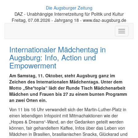
Die Augsburger Zeitung
DAZ - Unabhängige Internetzeitung für Politik und Kultur
Freitag, 07.08.2026 - Jahrgang 18 - www.daz-augsburg.de
Toggle
navigati
Internationaler Mädchentag in
Augsburg: Info, Action und
Empowerment
Am Samstag, 11. Oktober, steht Augsburg ganz im
Zeichen des Inter­natio­nalen Mädchentags. Unter dem
Motto „She*topia“ lädt der Runde Tisch Mädchen­arbeit
Mädchen und Frauen bis 27 zu einem bunten Programm
an zwei Orten ein.
Von 11 bis 16 Uhr verwandelt sich der Martin-Luther-Platz in
einen lebendigen Infopoint mit Mitmach­aktionen wie der
„Hopes & Dreams“-Wand, an der Gedanken geteilt werden
können, fair gehan­del­tem Kaffee, Infos über das Leben von
Mädchen in Brasilien, brasili­anischen Snacks, Glücksrad und