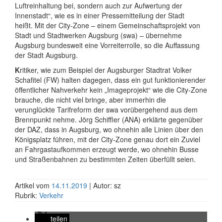
Luftreinhaltung bei, sondern auch zur Aufwertung der
Innenstadt“, wie es in einer Pressemitteilung der Stadt
heißt. Mit der City-Zone – einem Gemeinschaftsprojekt von
Stadt und Stadtwerken Augsburg (swa) – übernehme
Augsburg bundesweit eine Vorreiterrolle, so die Auffassung
der Stadt Augsburg.
K
ritiker, wie zum Beispiel der Augsburger Stadtrat Volker
Schafitel (FW) halten dagegen, dass ein gut funktionierender
öffentlicher Nahverkehr kein „Imageprojekt“ wie die City-Zone
brauche, die nicht viel bringe, aber immerhin die
verunglückte Tarifreform der swa vorübergehend aus dem
Brennpunkt nehme. Jörg Schiffler (ANA) erklärte gegenüber
der DAZ, dass in Augsburg, wo ohnehin alle Linien über den
Königsplatz führen, mit der City-Zone genau dort ein Zuviel
an Fahrgastaufkommen erzeugt werde, wo ohnehin Busse
und Straßenbahnen zu bestimmten Zeiten überfüllt seien.
Artikel vom
14.11.2019
| Autor: sz
Rubrik:
Verkehr
teilen